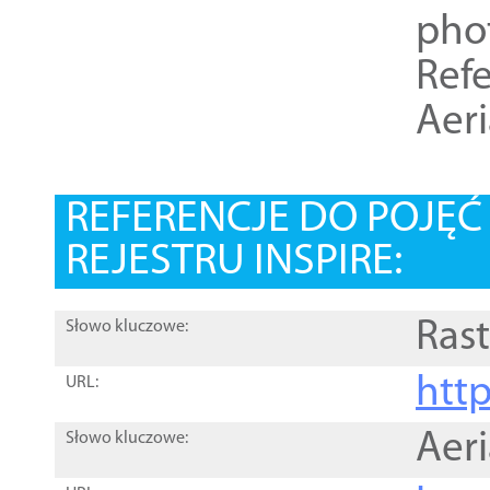
pho
Refe
Aer
REFERENCJE DO POJĘ
REJESTRU INSPIRE:
Rast
Słowo kluczowe:
htt
URL:
Aer
Słowo kluczowe: