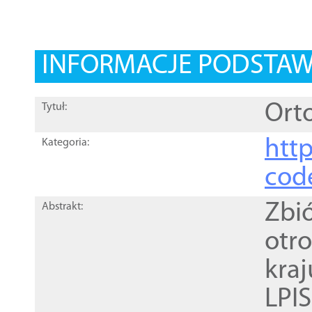
INFORMACJE PODSTA
Orto
Tytuł:
http
Kategoria:
cod
Zbi
Abstrakt:
otr
kra
LPI