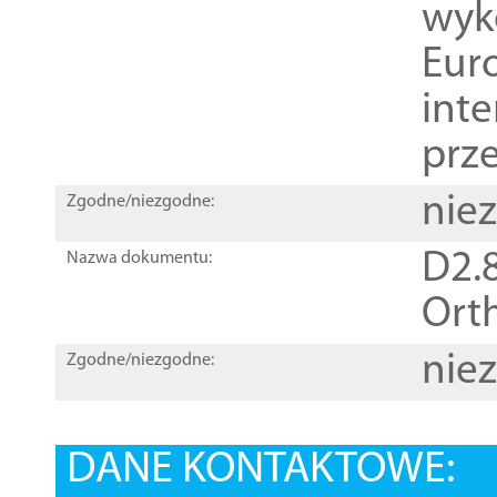
wyk
Euro
inte
prz
nie
Zgodne/niezgodne:
D2.8
Nazwa dokumentu:
Orth
nie
Zgodne/niezgodne:
DANE KONTAKTOWE: