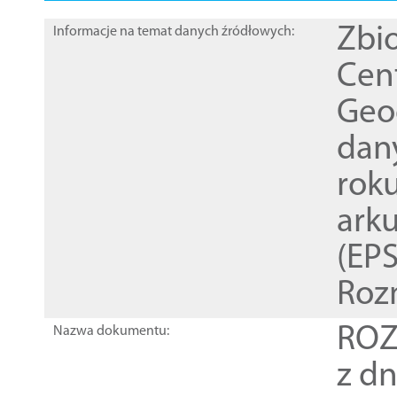
Zbi
Informacje na temat danych źródłowych:
Cen
Geod
dan
rok
ark
(EPS
Roz
ROZ
Nazwa dokumentu:
z dn