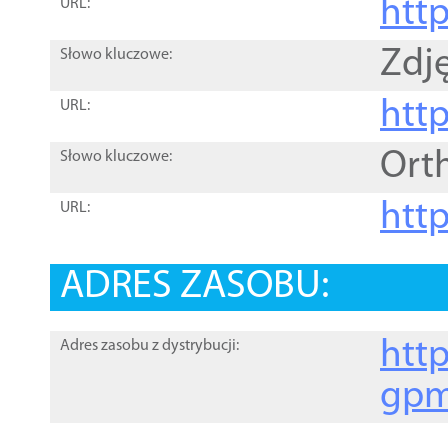
htt
URL:
Zdję
Słowo kluczowe:
htt
URL:
Ort
Słowo kluczowe:
http
URL:
ADRES ZASOBU:
http
Adres zasobu z dystrybucji:
gpm