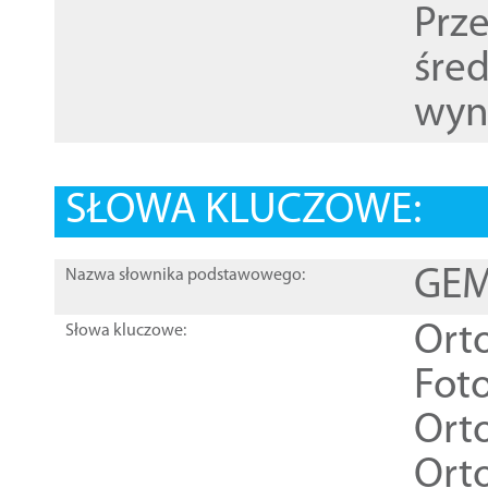
Prz
śre
wyn
SŁOWA KLUCZOWE:
GEME
Nazwa słownika podstawowego:
Ort
Słowa kluczowe:
Foto
Ort
Ort