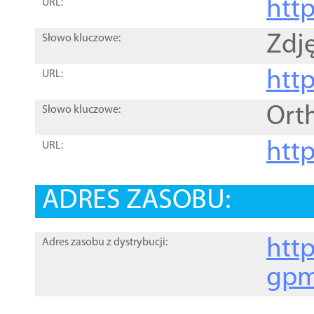
htt
URL:
Zdję
Słowo kluczowe:
htt
URL:
Ort
Słowo kluczowe:
http
URL:
ADRES ZASOBU:
http
Adres zasobu z dystrybucji:
gpm