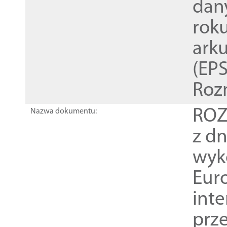
dan
rok
ark
(EPS
Roz
ROZ
Nazwa dokumentu:
z dn
wyk
Euro
inte
prz