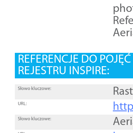
pho
Refe
Aer
REFERENCJE DO POJĘ
REJESTRU INSPIRE:
Rast
Słowo kluczowe:
htt
URL:
Aer
Słowo kluczowe: