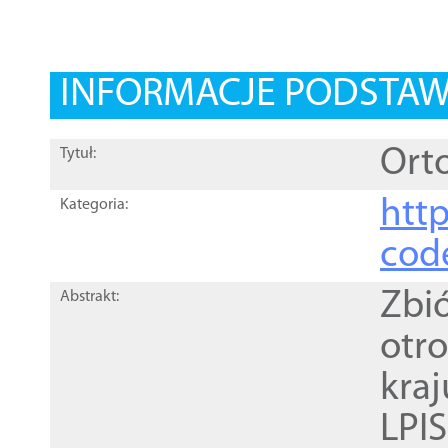
INFORMACJE PODSTA
Orto
Tytuł:
http
Kategoria:
cod
Zbi
Abstrakt:
otr
kra
LPI