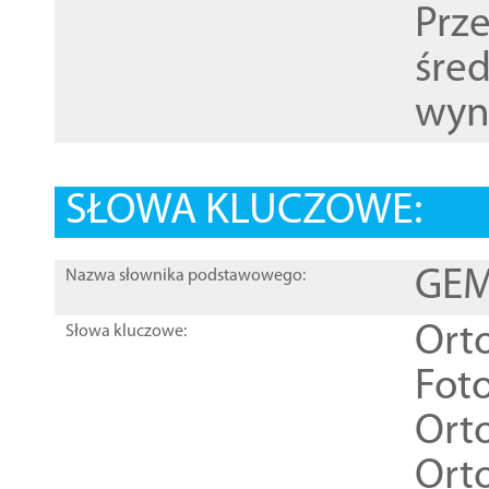
Prz
śre
wyn
SŁOWA KLUCZOWE:
GEME
Nazwa słownika podstawowego:
Ort
Słowa kluczowe:
Foto
Ort
Ort