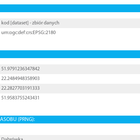
kod [
dataset
] - zbiór danych
urn:ogc:def:crs:EPSG::2180
51.9791236347842
22.2484948358903
22.2827703191333
51.9583755243431
ASOBU (PRNG):
Dąbrówka