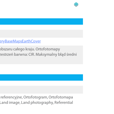
ageryBaseMapsEarthCover
bszaru całego kraju. Ortofotomapy
zestrzeń barwna: CIR. Maksymalny błąd średni
referencyjne
,
Ortofotogram
,
Ortofotomapa
Land image
,
Land photography
,
Referential