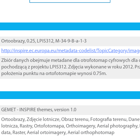
Ortoobrazy, 0.25, LPIS312, M-34-9-B-a-1-3
http://inspire.ec.europa.eu/metadata-codelist/TopicCategory/im
Zbiór danych obejmuje metadane dla otrofotomap cyfrowych dla o
pochodzącą z projektu LPIS312. Zdjęcia wykonane w roku 2012. Pr
położenia punktu na ortofotomapie wynosi 0.75m.
GEMET - INSPIRE themes, version 1.0
Ortoobrazy
,
Zdjęcie lotnicze
,
Obraz terenu
,
Fotografia terenu
,
Dane 
lotnicza
,
Rastry
,
Ortofotomapa
,
Orthoimagery
,
Aerial photography
,
data
,
Raster
,
Aerial ortoimagery
,
Aerial orthophotomap