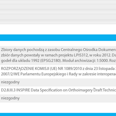
Zbiory danych pochodzą z zasobu Centralnego Ośrodka Dokumentacj
zbiór danych powstały w ramach projektu LPIS312, w roku 2012. 
godeł dla układu 1992 (EPSG:2180). Moduł archiwizacji: 1:5000. Ro
ROZPORZĄDZENIE KOMISJI (UE) NR 1089/2010 z dnia 23 listopada 
2007/2/WE Parlamentu Europejskiego i Rady w zakresie interopera
niezgodny
D2.8.III.3 INSPIRE Data Specification on Orthoimagery ֠Draft Techni
niezgodny