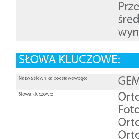
Prz
śre
wyn
SŁOWA KLUCZOWE:
GEME
Nazwa słownika podstawowego:
Ort
Słowa kluczowe:
Foto
Ort
Ort