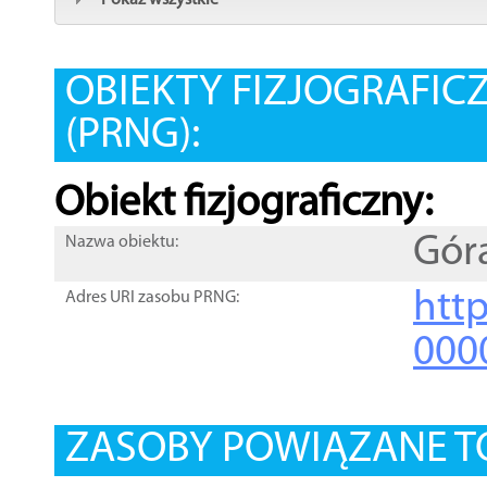
Pokaż wszystkie
OBIEKTY FIZJOGRAFIC
(PRNG):
Obiekt fizjograficzny:
Gór
Nazwa obiektu:
http
Adres URI zasobu PRNG:
000
ZASOBY POWIĄZANE T