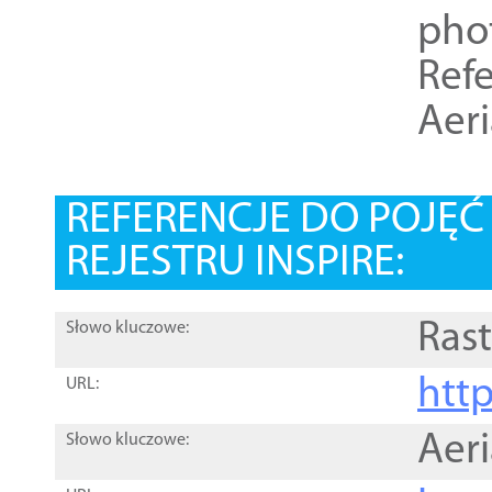
pho
Refe
Aer
REFERENCJE DO POJĘ
REJESTRU INSPIRE:
Rast
Słowo kluczowe:
htt
URL:
Aer
Słowo kluczowe: