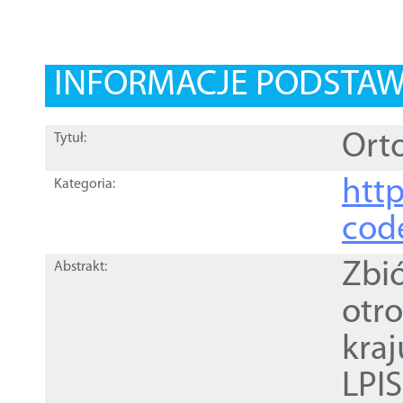
INFORMACJE PODSTA
Orto
Tytuł:
http
Kategoria:
cod
Zbi
Abstrakt:
otr
kra
LPI