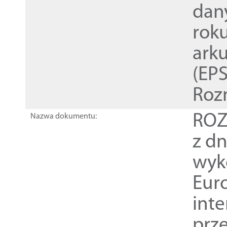
dan
rok
ark
(EPS
Roz
ROZ
Nazwa dokumentu:
z dn
wyk
Euro
inte
prz