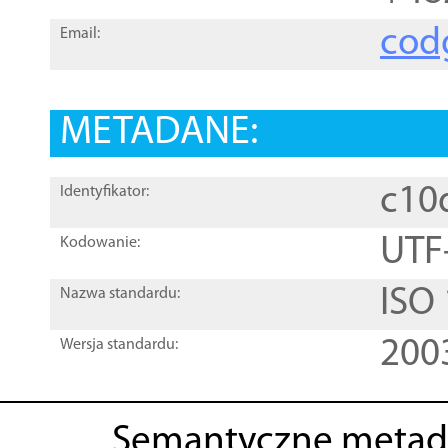
cod
Email:
METADANE:
c10
Identyfikator:
UTF
Kodowanie:
ISO
Nazwa standardu:
200
Wersja standardu:
Semantyczne metad