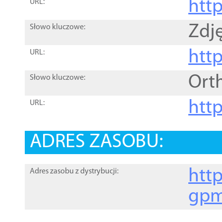
htt
URL:
Zdję
Słowo kluczowe:
htt
URL:
Ort
Słowo kluczowe:
http
URL:
ADRES ZASOBU:
http
Adres zasobu z dystrybucji:
gpm