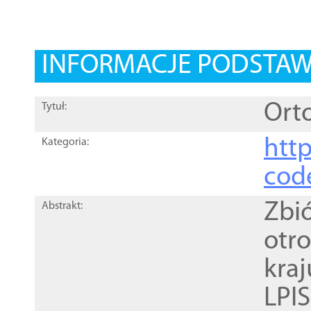
INFORMACJE PODSTA
Orto
Tytuł:
http
Kategoria:
cod
Zbi
Abstrakt:
otr
kra
LPI