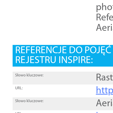
pho
Refe
Aer
REFERENCJE DO POJĘ
REJESTRU INSPIRE:
Rast
Słowo kluczowe:
htt
URL:
Aer
Słowo kluczowe: