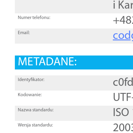
i Ka
+48
Numer telefonu:
cod
Email:
METADANE:
c0f
Identyfikator:
UTF
Kodowanie:
ISO
Nazwa standardu:
200
Wersja standardu: