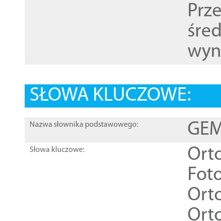
Prz
śre
wyn
SŁOWA KLUCZOWE:
GEME
Nazwa słownika podstawowego:
Ort
Słowa kluczowe:
Foto
Ort
Ort