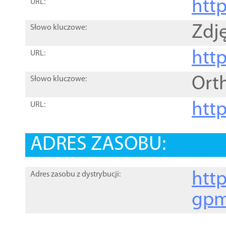
htt
URL:
Zdję
Słowo kluczowe:
htt
URL:
Ort
Słowo kluczowe:
http
URL:
ADRES ZASOBU:
http
Adres zasobu z dystrybucji:
gpm