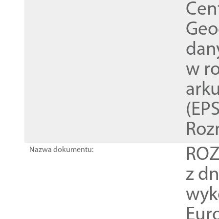
Cen
Geod
dan
w r
ark
(EPS
Roz
ROZ
Nazwa dokumentu:
z dn
wyk
Euro