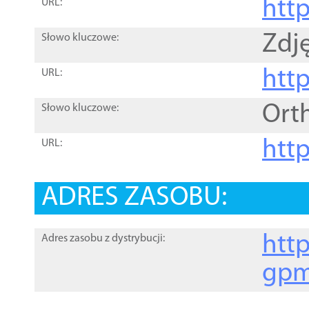
htt
URL:
Zdję
Słowo kluczowe:
htt
URL:
Ort
Słowo kluczowe:
http
URL:
ADRES ZASOBU:
http
Adres zasobu z dystrybucji:
gpm