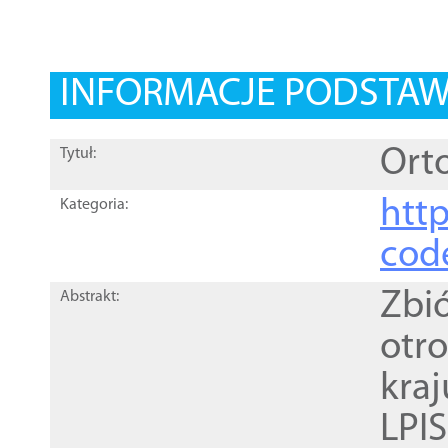
INFORMACJE PODSTA
Orto
Tytuł:
http
Kategoria:
cod
Zbi
Abstrakt:
otr
kra
LPI