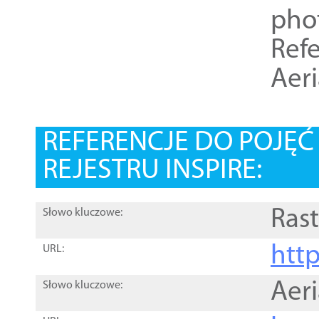
pho
Refe
Aer
REFERENCJE DO POJĘ
REJESTRU INSPIRE:
Rast
Słowo kluczowe:
htt
URL:
Aer
Słowo kluczowe: