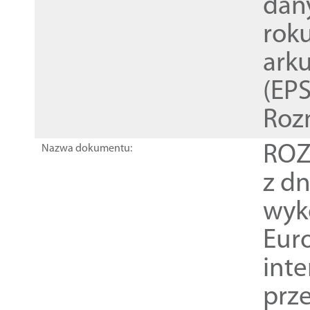
dan
rok
ark
(EPS
Roz
ROZ
Nazwa dokumentu:
z dn
wyk
Euro
inte
prz