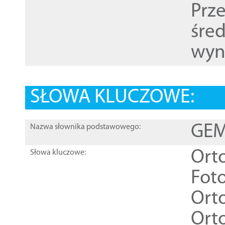
Prz
śre
wyn
SŁOWA KLUCZOWE:
GEME
Nazwa słownika podstawowego:
Ort
Słowa kluczowe:
Foto
Ort
Ort