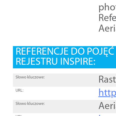
pho
Refe
Aer
REFERENCJE DO POJĘ
REJESTRU INSPIRE:
Rast
Słowo kluczowe:
htt
URL:
Aer
Słowo kluczowe: