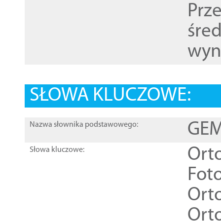
Prz
śre
wyn
SŁOWA KLUCZOWE:
GEME
Nazwa słownika podstawowego:
Ort
Słowa kluczowe:
Foto
Ort
Ort