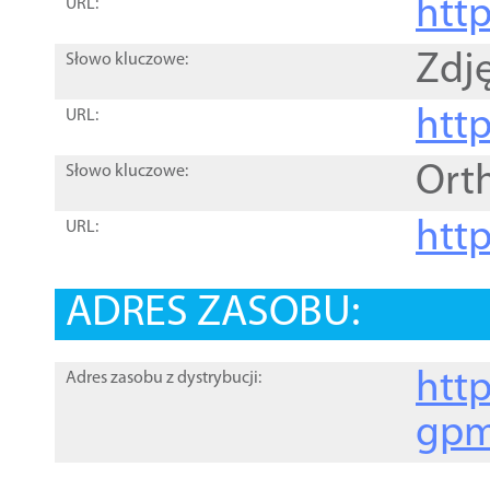
htt
URL:
Zdję
Słowo kluczowe:
htt
URL:
Ort
Słowo kluczowe:
http
URL:
ADRES ZASOBU:
http
Adres zasobu z dystrybucji:
gpm