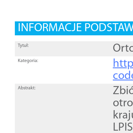
INFORMACJE PODSTA
Orto
Tytuł:
http
Kategoria:
cod
Zbi
Abstrakt:
otr
kra
LPI