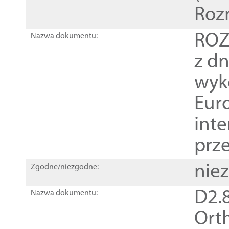
Roz
ROZ
Nazwa dokumentu:
z dn
wyk
Euro
inte
prz
nie
Zgodne/niezgodne:
D2.8
Nazwa dokumentu:
Orth