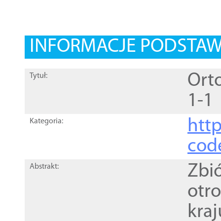
INFORMACJE PODSTA
Orto
Tytuł:
1-1
http
Kategoria:
cod
Zbi
Abstrakt:
otr
kra