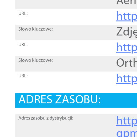
Aer
htt
URL:
Zdję
Słowo kluczowe:
htt
URL:
Ort
Słowo kluczowe:
http
URL:
ADRES ZASOBU:
http
Adres zasobu z dystrybucji:
gpm