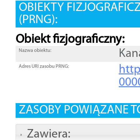
OBIEKTY FIZJOGRAFIC
(PRNG):
Obiekt fizjograficzny:
Kan
Nazwa obiektu:
http
Adres URI zasobu PRNG:
000
ZASOBY POWIĄZANE T
Zawiera: