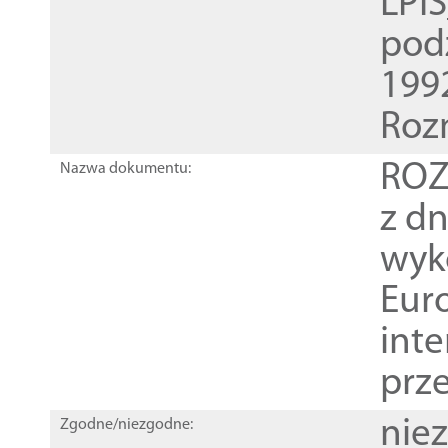
LPI
pod
1992
Roz
ROZ
Nazwa dokumentu:
z dn
wyk
Euro
inte
prz
nie
Zgodne/niezgodne: