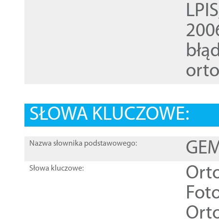
LPI
200
błąd
ort
SŁOWA KLUCZOWE:
GEME
Nazwa słownika podstawowego:
Ort
Słowa kluczowe:
Foto
Ort