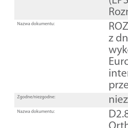
(EPS
Roz
ROZ
Nazwa dokumentu:
z dn
wyk
Euro
inte
prz
nie
Zgodne/niezgodne:
D2.8
Nazwa dokumentu:
Orth