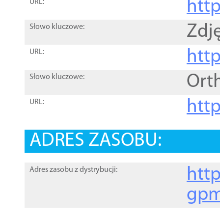
htt
URL:
Zdję
Słowo kluczowe:
htt
URL:
Ort
Słowo kluczowe:
http
URL:
ADRES ZASOBU:
http
Adres zasobu z dystrybucji:
gpm