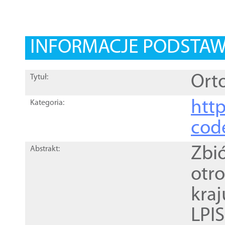
INFORMACJE PODSTA
Orto
Tytuł:
http
Kategoria:
cod
Zbi
Abstrakt:
otr
kra
LPI