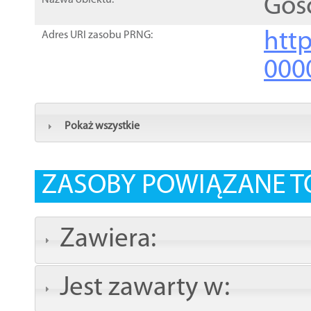
Goś
Nazwa obiektu:
http
Adres URI zasobu PRNG:
000
Pokaż wszystkie
ZASOBY POWIĄZANE T
Zawiera:
Jest zawarty w: