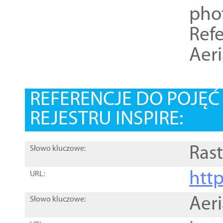
pho
Refe
Aer
REFERENCJE DO POJĘ
REJESTRU INSPIRE:
Rast
Słowo kluczowe:
htt
URL:
Aer
Słowo kluczowe: