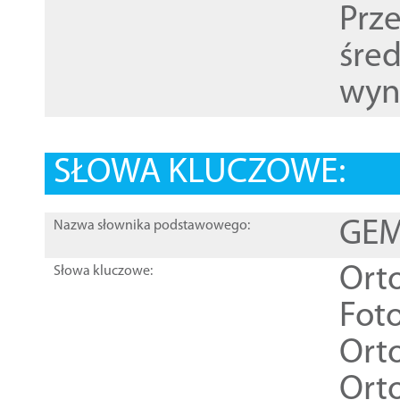
Prz
śre
wyn
SŁOWA KLUCZOWE:
GEME
Nazwa słownika podstawowego:
Ort
Słowa kluczowe:
Foto
Ort
Ort