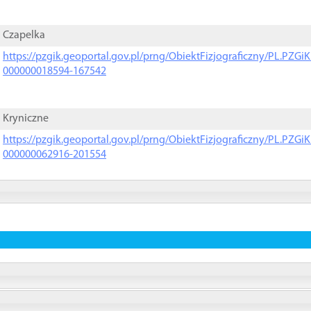
Czapelka
https://pzgik.geoportal.gov.pl/prng/ObiektFizjograficzny/PL.PZG
000000018594-167542
Kryniczne
https://pzgik.geoportal.gov.pl/prng/ObiektFizjograficzny/PL.PZG
000000062916-201554