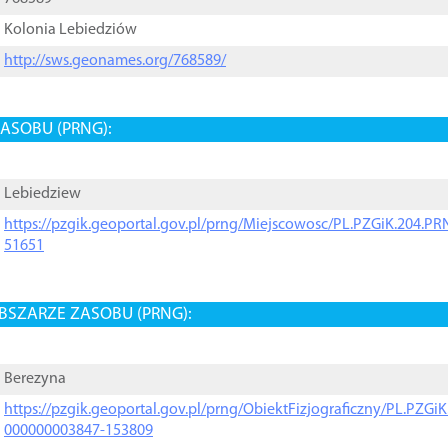
Kolonia Lebiedziów
http://sws.geonames.org/768589/
ASOBU (PRNG):
Lebiedziew
https://pzgik.geoportal.gov.pl/prng/Miejscowosc/PL.PZGiK.204.
51651
BSZARZE ZASOBU (PRNG):
Berezyna
https://pzgik.geoportal.gov.pl/prng/ObiektFizjograficzny/PL.PZG
000000003847-153809