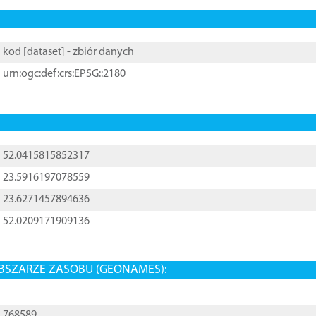
kod [
dataset
] - zbiór danych
urn:ogc:def:crs:EPSG::2180
52.0415815852317
23.5916197078559
23.6271457894636
52.0209171909136
BSZARZE ZASOBU (GEONAMES):
768589