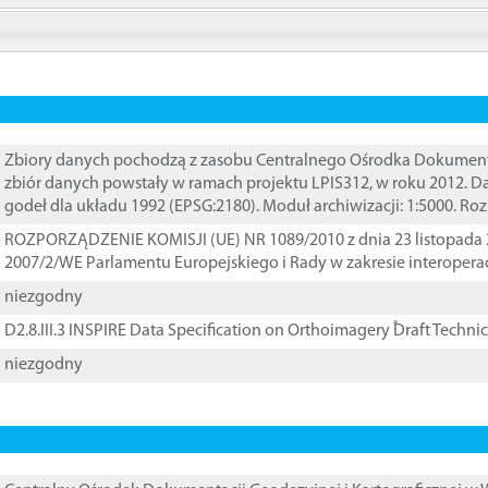
Zbiory danych pochodzą z zasobu Centralnego Ośrodka Dokumentacj
zbiór danych powstały w ramach projektu LPIS312, w roku 2012. 
godeł dla układu 1992 (EPSG:2180). Moduł archiwizacji: 1:5000. Ro
ROZPORZĄDZENIE KOMISJI (UE) NR 1089/2010 z dnia 23 listopada 
2007/2/WE Parlamentu Europejskiego i Rady w zakresie interopera
niezgodny
D2.8.III.3 INSPIRE Data Specification on Orthoimagery ֠Draft Techni
niezgodny