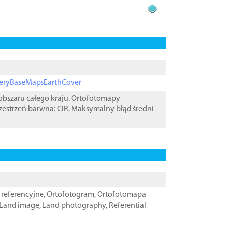
ageryBaseMapsEarthCover
bszaru całego kraju. Ortofotomapy
zestrzeń barwna: CIR. Maksymalny błąd średni
referencyjne
,
Ortofotogram
,
Ortofotomapa
Land image
,
Land photography
,
Referential