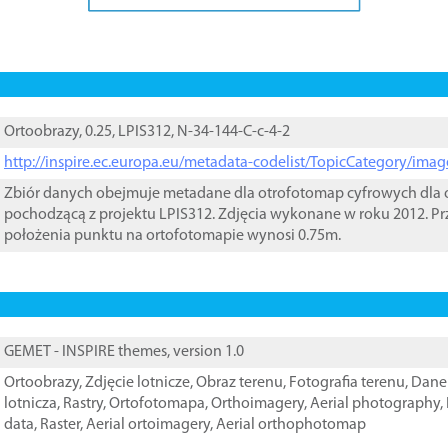
Ortoobrazy, 0.25, LPIS312, N-34-144-C-c-4-2
http://inspire.ec.europa.eu/metadata-codelist/TopicCategory/im
Zbiór danych obejmuje metadane dla otrofotomap cyfrowych dla o
pochodzącą z projektu LPIS312. Zdjęcia wykonane w roku 2012. Pr
położenia punktu na ortofotomapie wynosi 0.75m.
GEMET - INSPIRE themes, version 1.0
Ortoobrazy
,
Zdjęcie lotnicze
,
Obraz terenu
,
Fotografia terenu
,
Dane 
lotnicza
,
Rastry
,
Ortofotomapa
,
Orthoimagery
,
Aerial photography
,
data
,
Raster
,
Aerial ortoimagery
,
Aerial orthophotomap