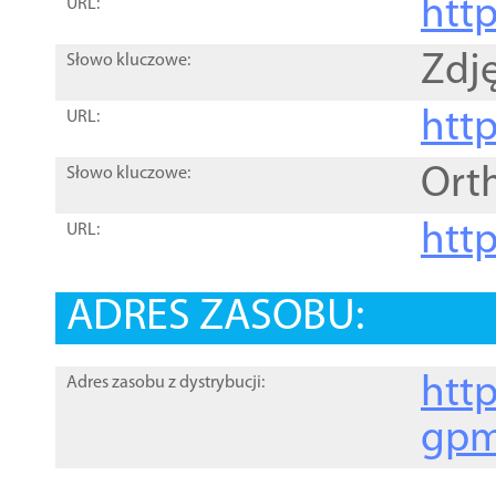
htt
URL:
Zdję
Słowo kluczowe:
htt
URL:
Ort
Słowo kluczowe:
http
URL:
ADRES ZASOBU:
http
Adres zasobu z dystrybucji:
gpm