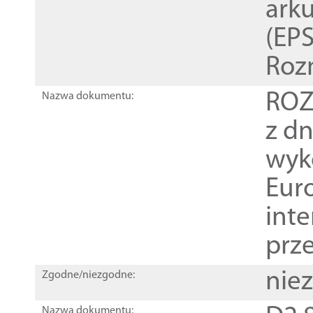
ark
(EPS
Roz
ROZ
Nazwa dokumentu:
z dn
wyk
Euro
inte
prz
nie
Zgodne/niezgodne:
Nazwa dokumentu: