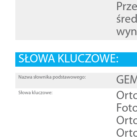
Prz
śre
wyn
SŁOWA KLUCZOWE:
GEME
Nazwa słownika podstawowego:
Ort
Słowa kluczowe:
Foto
Ort
Ort