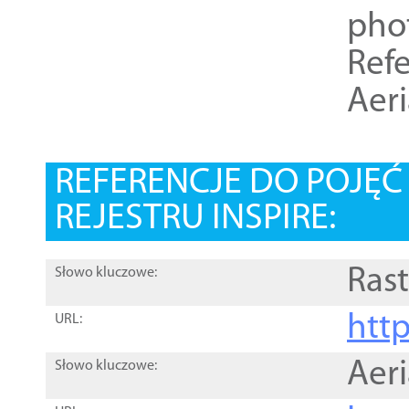
pho
Refe
Aer
REFERENCJE DO POJĘ
REJESTRU INSPIRE:
Rast
Słowo kluczowe:
htt
URL:
Aer
Słowo kluczowe: