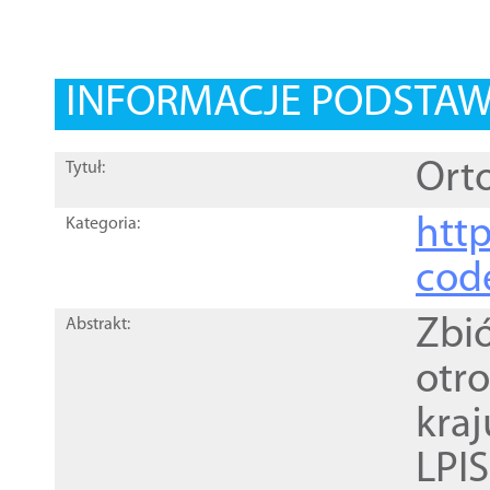
INFORMACJE PODSTA
Orto
Tytuł:
http
Kategoria:
cod
Zbi
Abstrakt:
otr
kra
LPI