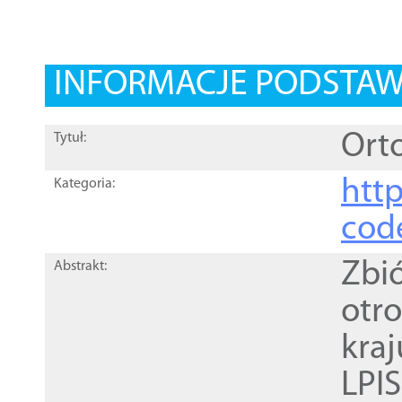
INFORMACJE PODSTA
Orto
Tytuł:
http
Kategoria:
cod
Zbi
Abstrakt:
otr
kra
LPI