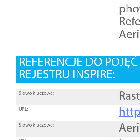
pho
Refe
Aer
REFERENCJE DO POJĘ
REJESTRU INSPIRE:
Rast
Słowo kluczowe:
htt
URL:
Aer
Słowo kluczowe: