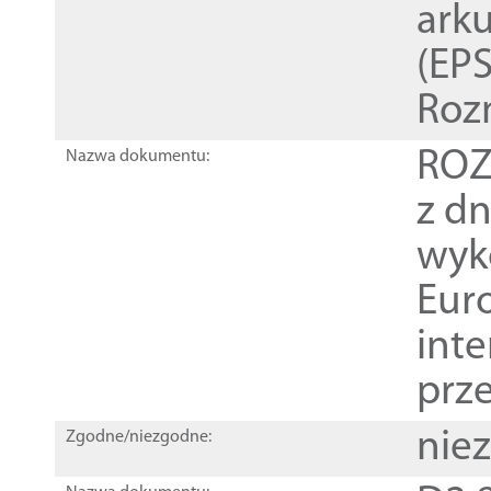
ark
(EPS
Roz
ROZ
Nazwa dokumentu:
z dn
wyk
Euro
inte
prz
nie
Zgodne/niezgodne: