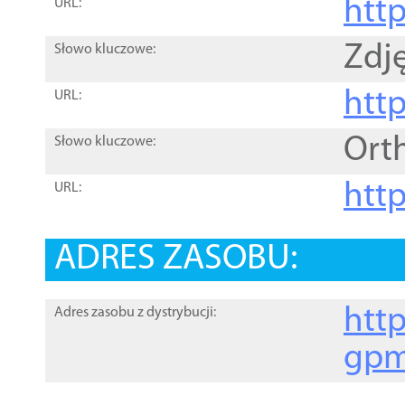
htt
URL:
Zdję
Słowo kluczowe:
htt
URL:
Ort
Słowo kluczowe:
http
URL:
ADRES ZASOBU:
http
Adres zasobu z dystrybucji:
gpm