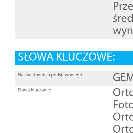
Prz
śre
wyn
SŁOWA KLUCZOWE:
GEME
Nazwa słownika podstawowego:
Ort
Słowa kluczowe:
Foto
Ort
Ort