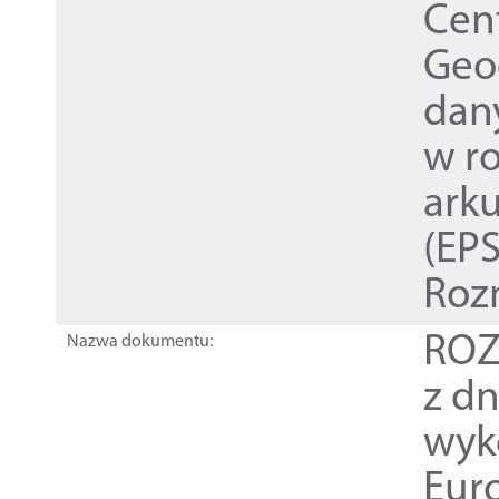
Cen
Geod
dan
w r
ark
(EPS
Roz
ROZ
Nazwa dokumentu:
z dn
wyk
Euro