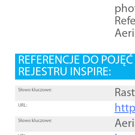
pho
Refe
Aer
REFERENCJE DO POJĘ
REJESTRU INSPIRE:
Rast
Słowo kluczowe:
htt
URL:
Aer
Słowo kluczowe: