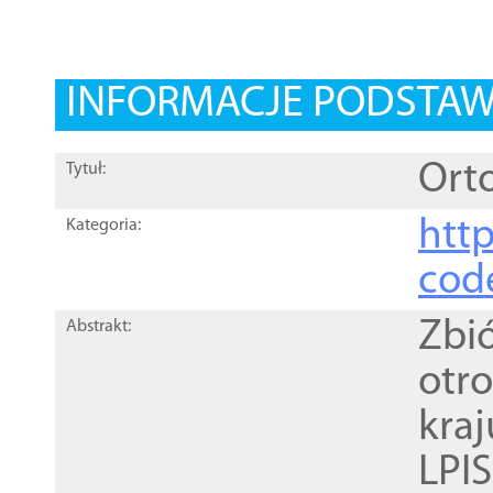
INFORMACJE PODSTA
Orto
Tytuł:
http
Kategoria:
cod
Zbi
Abstrakt:
otr
kra
LPI