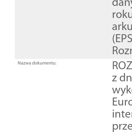
dan
rok
ark
(EPS
Roz
ROZ
Nazwa dokumentu:
z dn
wyk
Euro
inte
prz