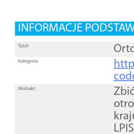
INFORMACJE PODSTA
Orto
Tytuł:
http
Kategoria:
cod
Zbi
Abstrakt:
otr
kra
LPI