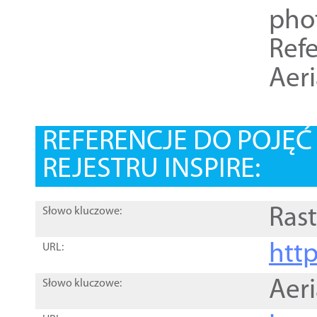
pho
Refe
Aer
REFERENCJE DO POJĘ
REJESTRU INSPIRE:
Rast
Słowo kluczowe:
htt
URL:
Aer
Słowo kluczowe: