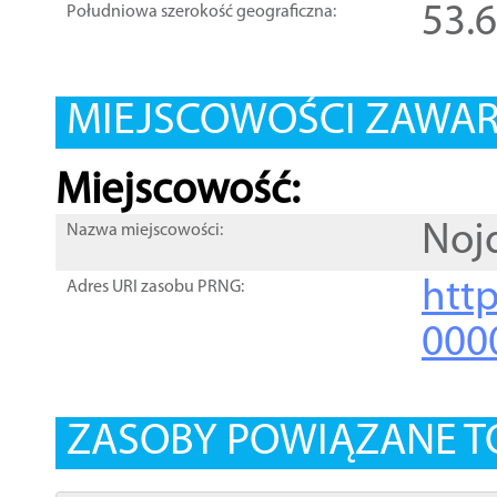
53.
Południowa szerokość geograficzna:
MIEJSCOWOŚCI ZAWART
Miejscowość:
Noj
Nazwa miejscowości:
htt
Adres URI zasobu PRNG:
000
ZASOBY POWIĄZANE T