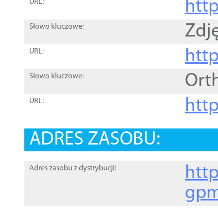
htt
URL:
Zdję
Słowo kluczowe:
htt
URL:
Ort
Słowo kluczowe:
http
URL:
ADRES ZASOBU:
http
Adres zasobu z dystrybucji:
gpm