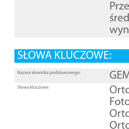
Prz
śre
wyn
SŁOWA KLUCZOWE:
GEME
Nazwa słownika podstawowego:
Ort
Słowa kluczowe:
Foto
Ort
Ort