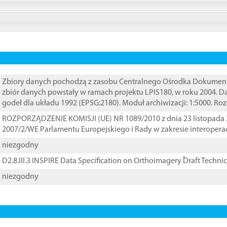
Zbiory danych pochodzą z zasobu Centralnego Ośrodka Dokumentacj
zbiór danych powstały w ramach projektu LPIS180, w roku 2004. 
godeł dla układu 1992 (EPSG:2180). Moduł archiwizacji: 1:5000. Ro
ROZPORZĄDZENIE KOMISJI (UE) NR 1089/2010 z dnia 23 listopada 
2007/2/WE Parlamentu Europejskiego i Rady w zakresie interopera
niezgodny
D2.8.III.3 INSPIRE Data Specification on Orthoimagery ֠Draft Techni
niezgodny