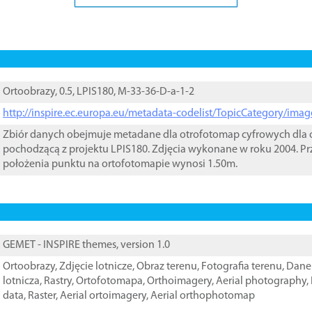
Ortoobrazy, 0.5, LPIS180, M-33-36-D-a-1-2
http://inspire.ec.europa.eu/metadata-codelist/TopicCategory/im
Zbiór danych obejmuje metadane dla otrofotomap cyfrowych dla o
pochodzącą z projektu LPIS180. Zdjęcia wykonane w roku 2004. Pr
położenia punktu na ortofotomapie wynosi 1.50m.
GEMET - INSPIRE themes, version 1.0
Ortoobrazy
,
Zdjęcie lotnicze
,
Obraz terenu
,
Fotografia terenu
,
Dane 
lotnicza
,
Rastry
,
Ortofotomapa
,
Orthoimagery
,
Aerial photography
,
data
,
Raster
,
Aerial ortoimagery
,
Aerial orthophotomap