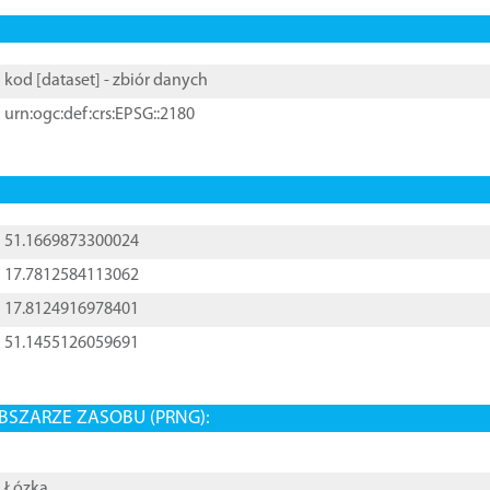
kod [
dataset
] - zbiór danych
urn:ogc:def:crs:EPSG::2180
51.1669873300024
17.7812584113062
17.8124916978401
51.1455126059691
BSZARZE ZASOBU (PRNG):
Łózka