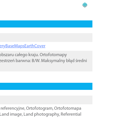
ageryBaseMapsEarthCover
bszaru całego kraju. Ortofotomapy
zestrzeń barwna: B/W. Maksymalny błąd średni
referencyjne
,
Ortofotogram
,
Ortofotomapa
Land image
,
Land photography
,
Referential