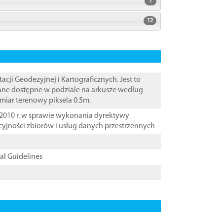
1
12
i Geodezyjnej i Kartograficznych. Jest to
Dane dostępne w podziale na arkusze według
zmiar terenowy piksela 0.5m.
2010 r. w sprawie wykonania dyrektywy
cyjności zbiorów i usług danych przestrzennych
cal Guidelines