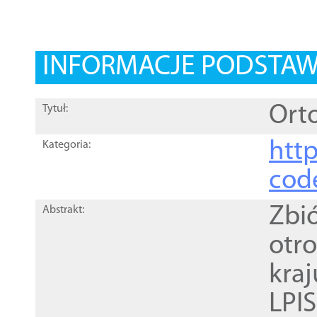
INFORMACJE PODSTA
Orto
Tytuł:
http
Kategoria:
cod
Zbi
Abstrakt:
otr
kra
LPI