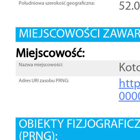
52.
Południowa szerokość geograficzna:
MIEJSCOWOŚCI ZAWART
Miejscowość:
Kot
Nazwa miejscowości:
htt
Adres URI zasobu PRNG:
000
OBIEKTY FIZJOGRAFIC
(PRNG):