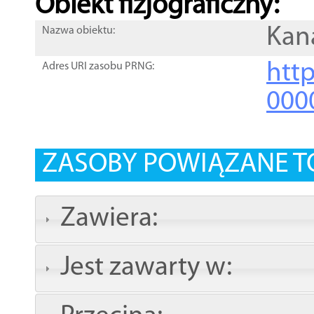
Obiekt fizjograficzny:
Kana
Nazwa obiektu:
http
Adres URI zasobu PRNG:
000
ZASOBY POWIĄZANE T
Zawiera:
Jest zawarty w: