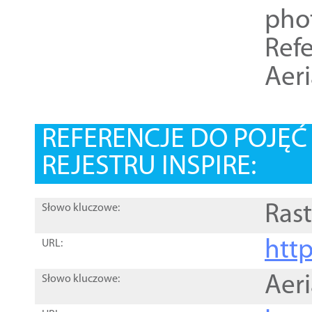
pho
Refe
Aer
REFERENCJE DO POJĘ
REJESTRU INSPIRE:
Rast
Słowo kluczowe:
htt
URL:
Aer
Słowo kluczowe: