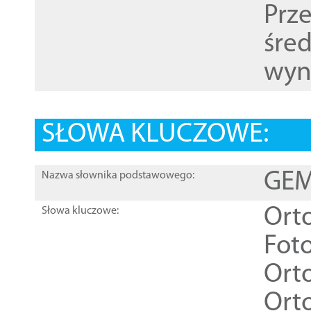
Prz
śre
wyn
SŁOWA KLUCZOWE:
GEME
Nazwa słownika podstawowego:
Ort
Słowa kluczowe:
Foto
Ort
Ort