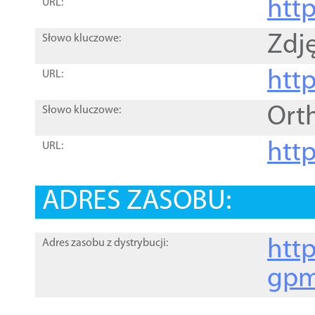
htt
URL:
Zdję
Słowo kluczowe:
htt
URL:
Ort
Słowo kluczowe:
http
URL:
ADRES ZASOBU:
http
Adres zasobu z dystrybucji:
gpm