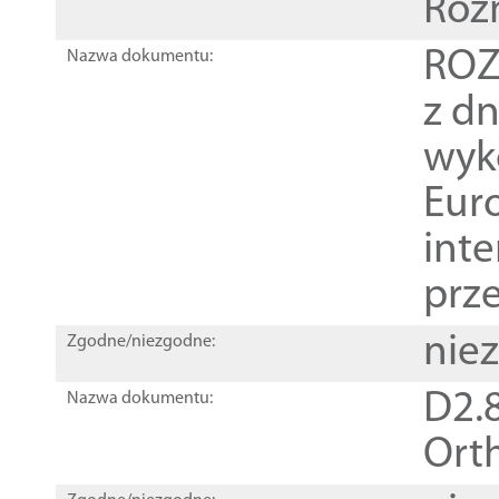
Roz
ROZ
Nazwa dokumentu:
z dn
wyk
Euro
inte
prz
nie
Zgodne/niezgodne:
D2.8
Nazwa dokumentu:
Orth