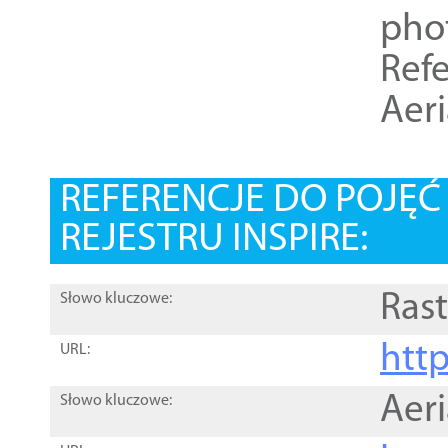
pho
Refe
Aer
REFERENCJE DO POJĘ
REJESTRU INSPIRE:
Rast
Słowo kluczowe:
htt
URL:
Aer
Słowo kluczowe: