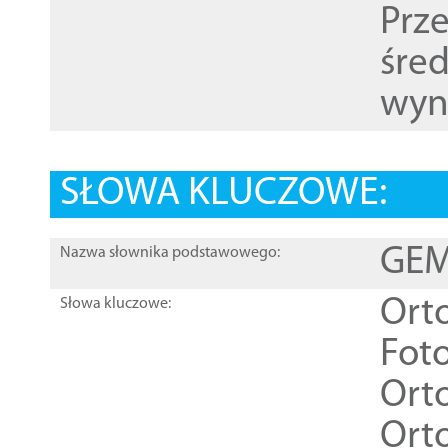
Prz
śre
wyn
SŁOWA KLUCZOWE:
GEME
Nazwa słownika podstawowego:
Ort
Słowa kluczowe:
Foto
Ort
Ort