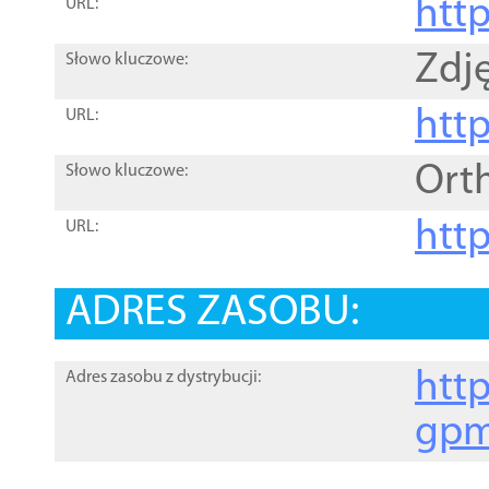
htt
URL:
Zdję
Słowo kluczowe:
htt
URL:
Ort
Słowo kluczowe:
http
URL:
ADRES ZASOBU:
http
Adres zasobu z dystrybucji:
gpm