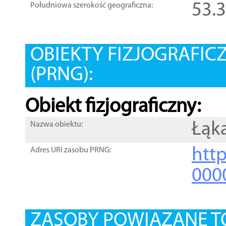
53.
Południowa szerokość geograficzna:
OBIEKTY FIZJOGRAFIC
(PRNG):
Obiekt fizjograficzny:
Łąk
Nazwa obiektu:
http
Adres URI zasobu PRNG:
000
ZASOBY POWIĄZANE T