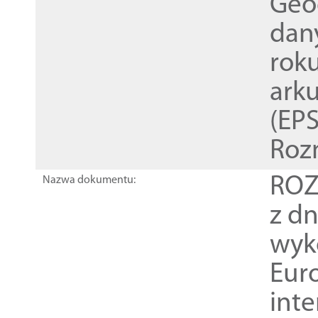
Geod
dan
rok
ark
(EPS
Roz
ROZ
Nazwa dokumentu:
z dn
wyk
Euro
inte