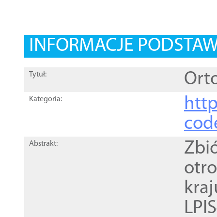
INFORMACJE PODSTA
Orto
Tytuł:
http
Kategoria:
cod
Zbi
Abstrakt:
otr
kra
LPI