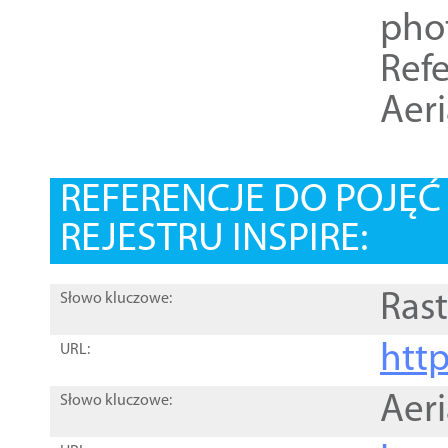
pho
Refe
Aer
REFERENCJE DO POJĘ
REJESTRU INSPIRE:
Rast
Słowo kluczowe:
htt
URL:
Aer
Słowo kluczowe: