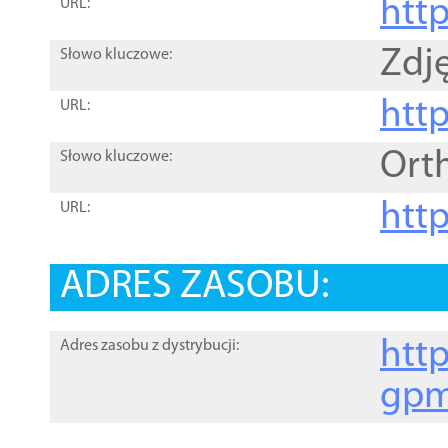
htt
URL:
Zdję
Słowo kluczowe:
htt
URL:
Ort
Słowo kluczowe:
http
URL:
ADRES ZASOBU:
http
Adres zasobu z dystrybucji:
gpm