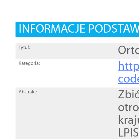
INFORMACJE PODSTA
Orto
Tytuł:
http
Kategoria:
cod
Zbi
Abstrakt:
otr
kra
LPI