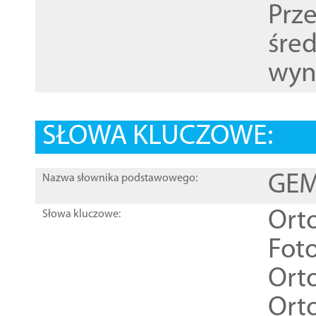
Prz
śre
wyn
SŁOWA KLUCZOWE:
GEME
Nazwa słownika podstawowego:
Ort
Słowa kluczowe:
Foto
Ort
Ort