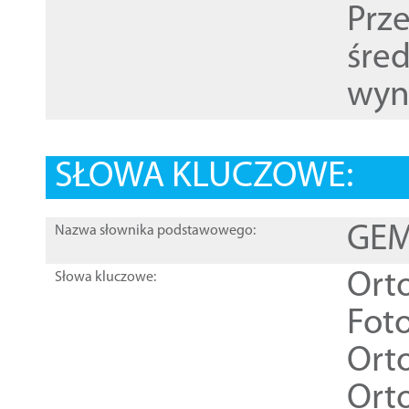
Prz
śre
wyn
SŁOWA KLUCZOWE:
GEME
Nazwa słownika podstawowego:
Ort
Słowa kluczowe:
Foto
Ort
Ort