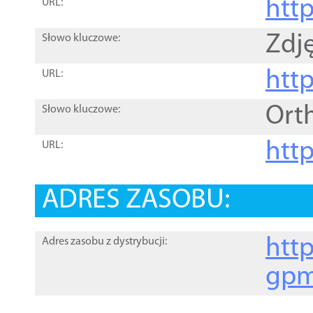
htt
URL:
Zdję
Słowo kluczowe:
htt
URL:
Ort
Słowo kluczowe:
http
URL:
ADRES ZASOBU:
http
Adres zasobu z dystrybucji:
gpm