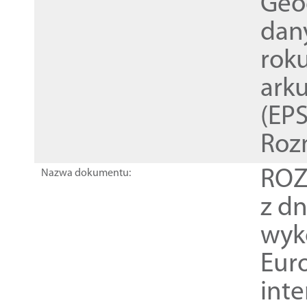
Geod
dan
rok
ark
(EPS
Roz
ROZ
Nazwa dokumentu:
z dn
wyk
Euro
inte