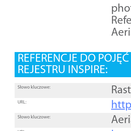
pho
Refe
Aer
REFERENCJE DO POJĘ
REJESTRU INSPIRE:
Rast
Słowo kluczowe:
htt
URL:
Aer
Słowo kluczowe: