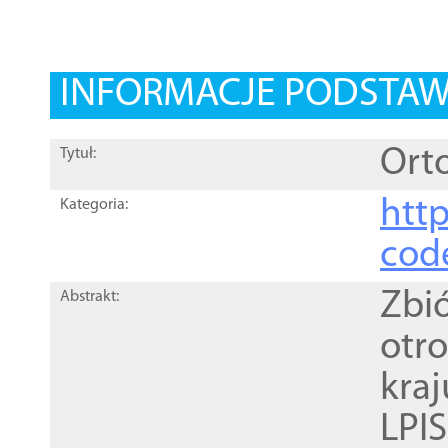
INFORMACJE PODSTA
Orto
Tytuł:
http
Kategoria:
cod
Zbi
Abstrakt:
otr
kra
LPI