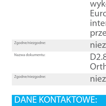
wyk
Euro
inte
prz
nie
Zgodne/niezgodne:
D2.8
Nazwa dokumentu:
Orth
nie
Zgodne/niezgodne:
DANE KONTAKTOWE: