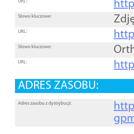
htt
URL:
Zdję
Słowo kluczowe:
htt
URL:
Ort
Słowo kluczowe:
http
URL:
ADRES ZASOBU:
http
Adres zasobu z dystrybucji:
gpm