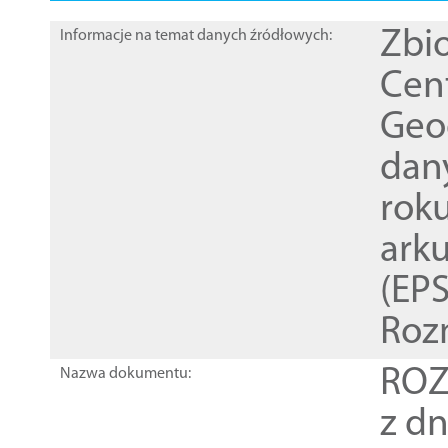
Zbi
Informacje na temat danych źródłowych:
Cen
Geod
dan
rok
ark
(EPS
Roz
ROZ
Nazwa dokumentu:
z dn