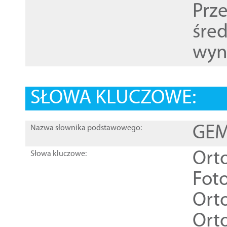
Prz
śre
wyn
SŁOWA KLUCZOWE:
GEME
Nazwa słownika podstawowego:
Ort
Słowa kluczowe:
Foto
Ort
Ort