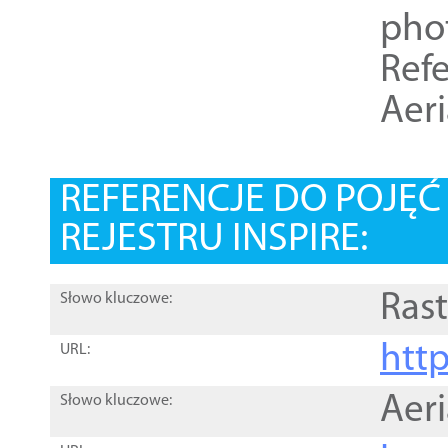
pho
Refe
Aer
REFERENCJE DO POJĘ
REJESTRU INSPIRE:
Rast
Słowo kluczowe:
htt
URL:
Aer
Słowo kluczowe: