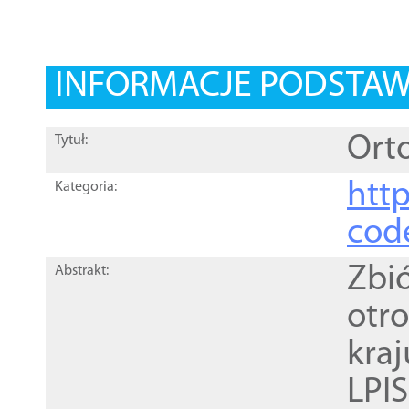
INFORMACJE PODSTA
Orto
Tytuł:
http
Kategoria:
cod
Zbi
Abstrakt:
otr
kra
LPI