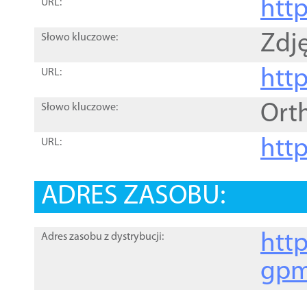
htt
URL:
Zdję
Słowo kluczowe:
htt
URL:
Ort
Słowo kluczowe:
http
URL:
ADRES ZASOBU:
http
Adres zasobu z dystrybucji:
gpm