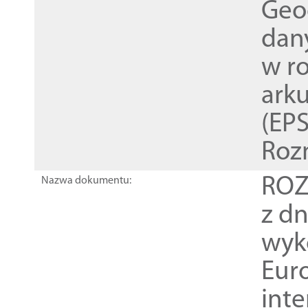
Geod
dan
w r
ark
(EPS
Roz
ROZ
Nazwa dokumentu:
z dn
wyk
Euro
inte