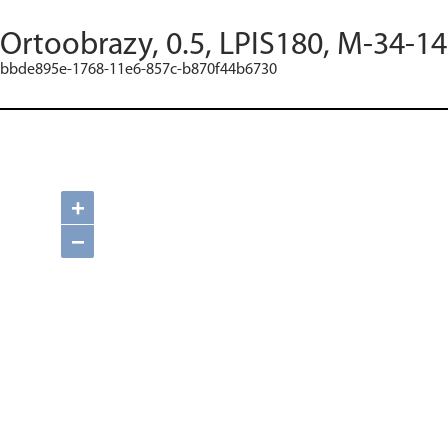
Ortoobrazy, 0.5, LPIS180, M-34-14
bbde895e-1768-11e6-857c-b870f44b6730
+
−