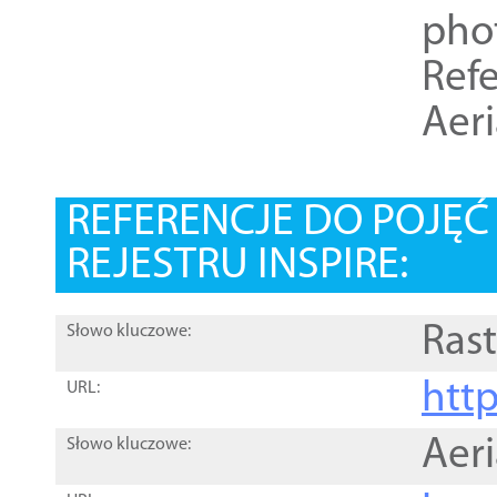
pho
Refe
Aer
REFERENCJE DO POJĘ
REJESTRU INSPIRE:
Rast
Słowo kluczowe:
htt
URL:
Aer
Słowo kluczowe: