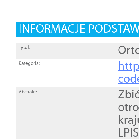
INFORMACJE PODSTA
Orto
Tytuł:
http
Kategoria:
cod
Zbi
Abstrakt:
otr
kra
LPI