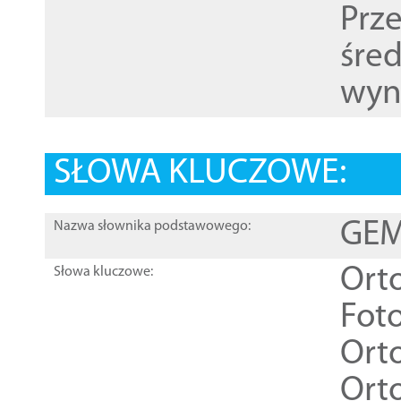
Prz
śre
wyn
SŁOWA KLUCZOWE:
GEME
Nazwa słownika podstawowego:
Ort
Słowa kluczowe:
Foto
Ort
Ort