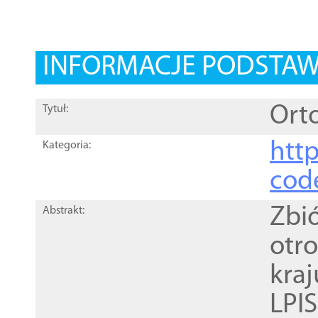
INFORMACJE PODSTA
Orto
Tytuł:
http
Kategoria:
cod
Zbi
Abstrakt:
otr
kra
LPI