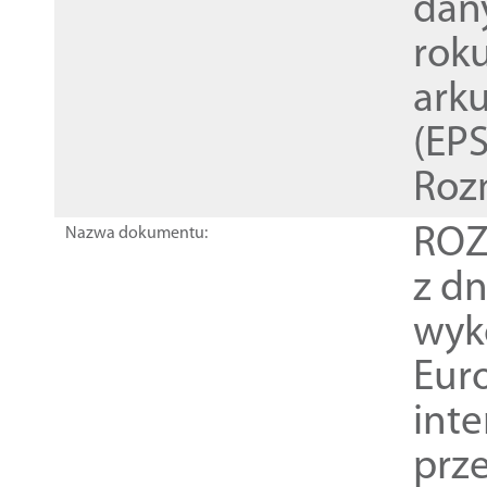
dan
rok
ark
(EPS
Roz
ROZ
Nazwa dokumentu:
z dn
wyk
Euro
inte
prz