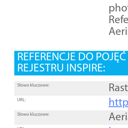
pho
Refe
Aer
REFERENCJE DO POJĘ
REJESTRU INSPIRE:
Rast
Słowo kluczowe:
htt
URL:
Aer
Słowo kluczowe: