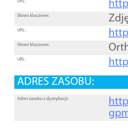
htt
URL:
Zdję
Słowo kluczowe:
htt
URL:
Ort
Słowo kluczowe:
http
URL:
ADRES ZASOBU:
http
Adres zasobu z dystrybucji:
gpm