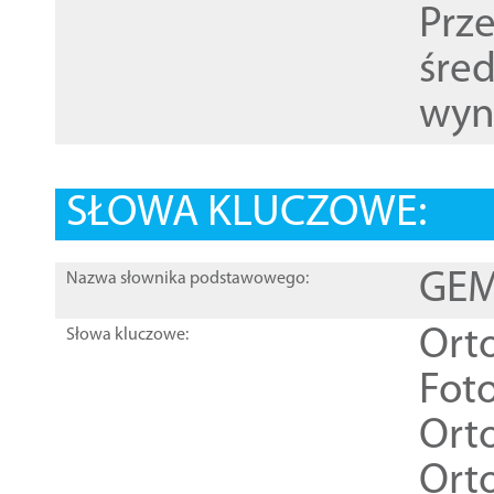
Prz
śre
wyn
SŁOWA KLUCZOWE:
GEME
Nazwa słownika podstawowego:
Ort
Słowa kluczowe:
Foto
Ort
Ort