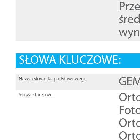
Prz
śre
wyn
SŁOWA KLUCZOWE:
GEME
Nazwa słownika podstawowego:
Ort
Słowa kluczowe:
Foto
Ort
Ort