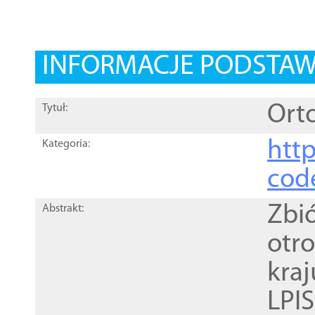
INFORMACJE PODSTA
Orto
Tytuł:
http
Kategoria:
cod
Zbi
Abstrakt:
otr
kra
LPI