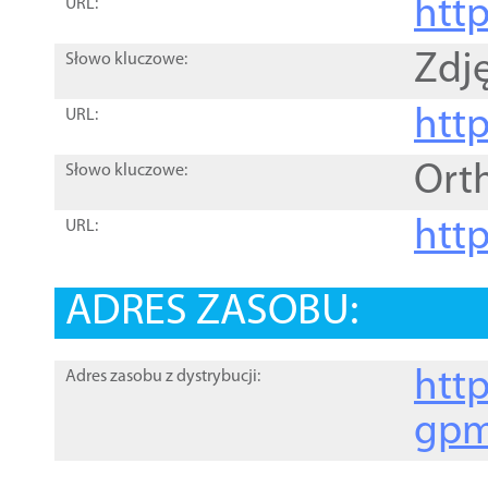
htt
URL:
Zdję
Słowo kluczowe:
htt
URL:
Ort
Słowo kluczowe:
http
URL:
ADRES ZASOBU:
http
Adres zasobu z dystrybucji:
gpm