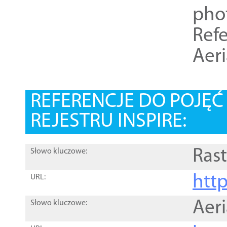
pho
Refe
Aer
REFERENCJE DO POJĘ
REJESTRU INSPIRE:
Rast
Słowo kluczowe:
htt
URL:
Aer
Słowo kluczowe: