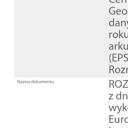
Cen
Geod
dan
rok
ark
(EPS
Roz
ROZ
Nazwa dokumentu:
z dn
wyk
Euro