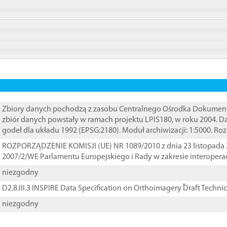
Zbiory danych pochodzą z zasobu Centralnego Ośrodka Dokumentacj
zbiór danych powstały w ramach projektu LPIS180, w roku 2004. 
godeł dla układu 1992 (EPSG:2180). Moduł archiwizacji: 1:5000. Ro
ROZPORZĄDZENIE KOMISJI (UE) NR 1089/2010 z dnia 23 listopada 
2007/2/WE Parlamentu Europejskiego i Rady w zakresie interopera
niezgodny
D2.8.III.3 INSPIRE Data Specification on Orthoimagery ֠Draft Techni
niezgodny