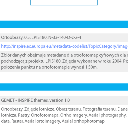
Ortoobrazy, 0.5, LPIS180, N-33-140-D-c-2-4
http://inspire.ec.europa.eu/metadata-codelist/TopicCategory/im
Zbiór danych obejmuje metadane dla otrofotomap cyfrowych dla o
pochodzącą z projektu LPIS180. Zdjęcia wykonane w roku 2004. Pr
położenia punktu na ortofotomapie wynosi 1.50m.
GEMET - INSPIRE themes, version 1.0
Ortoobrazy
,
Zdjęcie lotnicze
,
Obraz terenu
,
Fotografia terenu
,
Dane 
lotnicza
,
Rastry
,
Ortofotomapa
,
Orthoimagery
,
Aerial photography
,
data
,
Raster
,
Aerial ortoimagery
,
Aerial orthophotomap