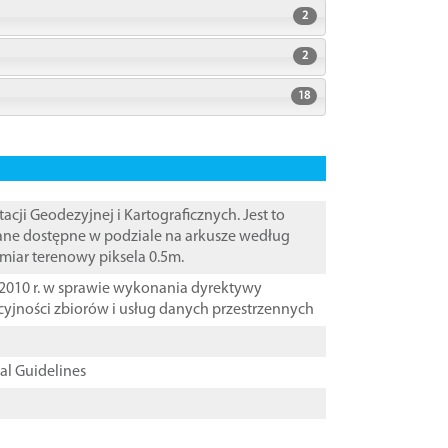
2
2
18
i Geodezyjnej i Kartograficznych. Jest to
Dane dostępne w podziale na arkusze według
zmiar terenowy piksela 0.5m.
2010 r. w sprawie wykonania dyrektywy
cyjności zbiorów i usług danych przestrzennych
cal Guidelines