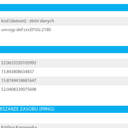
kod [
dataset
] - zbiór danych
urn:ogc:def:crs:EPSG::2180
52.0633320105992
15.843808634837
15.8749418681647
52.0408339075698
BSZARZE ZASOBU (PRNG):
Kotlina Kargowska