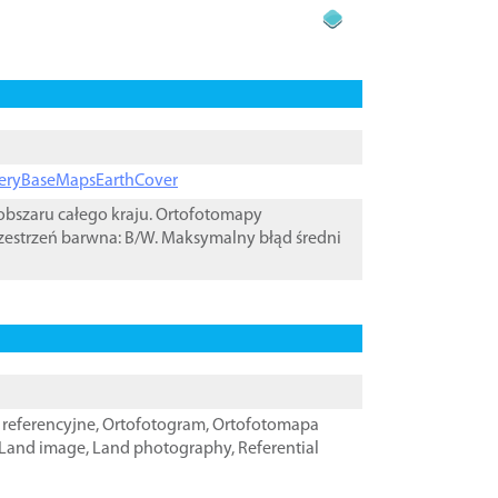
ageryBaseMapsEarthCover
bszaru całego kraju. Ortofotomapy
zestrzeń barwna: B/W. Maksymalny błąd średni
referencyjne
,
Ortofotogram
,
Ortofotomapa
Land image
,
Land photography
,
Referential