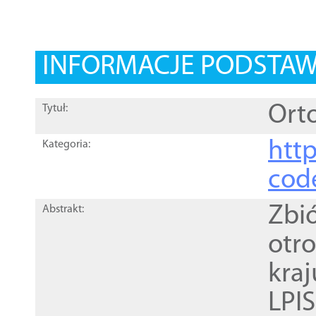
INFORMACJE PODSTA
Orto
Tytuł:
http
Kategoria:
cod
Zbi
Abstrakt:
otr
kra
LPI