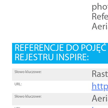
pho
Refe
Aer
REFERENCJE DO POJĘ
REJESTRU INSPIRE:
Rast
Słowo kluczowe:
htt
URL:
Aer
Słowo kluczowe: