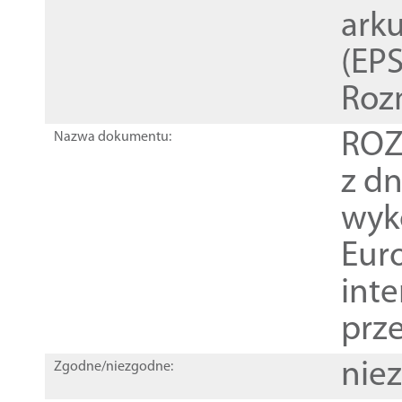
ark
(EPS
Roz
ROZ
Nazwa dokumentu:
z dn
wyk
Euro
inte
prz
nie
Zgodne/niezgodne: