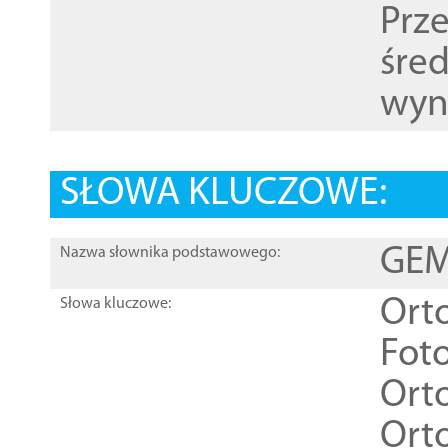
Prz
śre
wyn
SŁOWA KLUCZOWE:
GEME
Nazwa słownika podstawowego:
Ort
Słowa kluczowe:
Foto
Ort
Ort