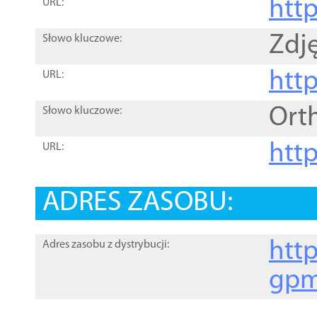
htt
URL:
Zdję
Słowo kluczowe:
htt
URL:
Ort
Słowo kluczowe:
http
URL:
ADRES ZASOBU:
http
Adres zasobu z dystrybucji:
gpm