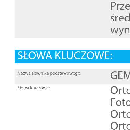
Prz
śre
wyn
SŁOWA KLUCZOWE:
GEME
Nazwa słownika podstawowego:
Ort
Słowa kluczowe:
Foto
Ort
Ort