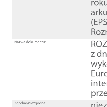
rok
ark
(EPS
Roz
ROZ
Nazwa dokumentu:
z dn
wyk
Euro
inte
prz
nie
Zgodne/niezgodne: