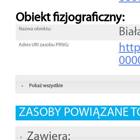
Obiekt fizjograficzny:
Biał
Nazwa obiektu:
http
Adres URI zasobu PRNG:
000
Pokaż wszystkie
ZASOBY POWIĄZANE T
Zawiera: