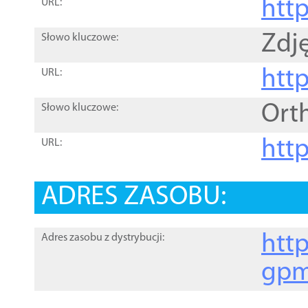
htt
URL:
Zdję
Słowo kluczowe:
htt
URL:
Ort
Słowo kluczowe:
http
URL:
ADRES ZASOBU:
http
Adres zasobu z dystrybucji:
gpm