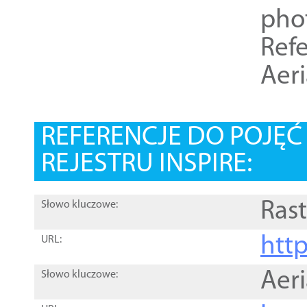
pho
Refe
Aer
REFERENCJE DO POJĘ
REJESTRU INSPIRE:
Rast
Słowo kluczowe:
htt
URL:
Aer
Słowo kluczowe: