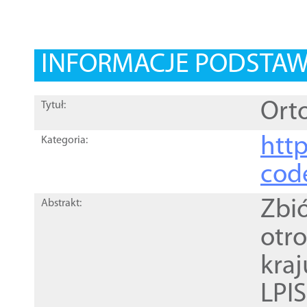
INFORMACJE PODSTA
Orto
Tytuł:
http
Kategoria:
cod
Zbi
Abstrakt:
otr
kra
LPI