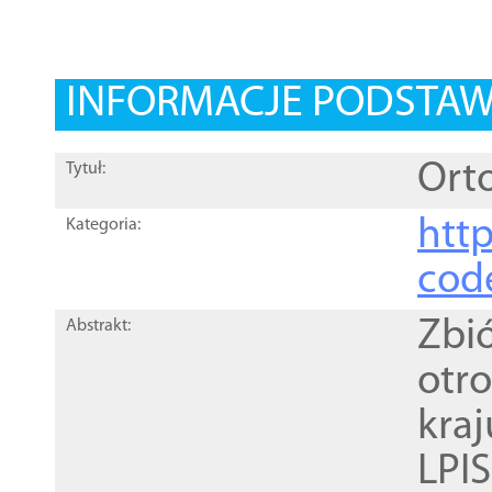
INFORMACJE PODSTA
Orto
Tytuł:
http
Kategoria:
cod
Zbi
Abstrakt:
otr
kra
LPI