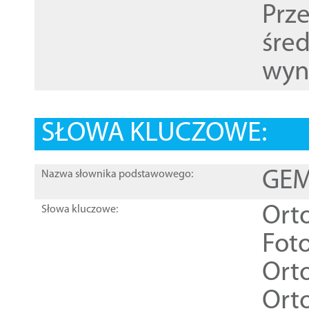
Prz
śre
wyn
SŁOWA KLUCZOWE:
GEME
Nazwa słownika podstawowego:
Ort
Słowa kluczowe:
Foto
Ort
Ort