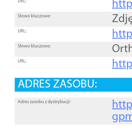
htt
URL:
Zdję
Słowo kluczowe:
htt
URL:
Ort
Słowo kluczowe:
http
URL:
ADRES ZASOBU:
http
Adres zasobu z dystrybucji:
gpm