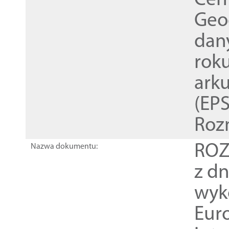
Cen
Geod
dan
rok
ark
(EPS
Roz
ROZ
Nazwa dokumentu:
z dn
wyk
Euro