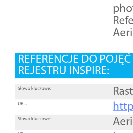
pho
Refe
Aer
REFERENCJE DO POJĘ
REJESTRU INSPIRE:
Rast
Słowo kluczowe:
htt
URL:
Aer
Słowo kluczowe: