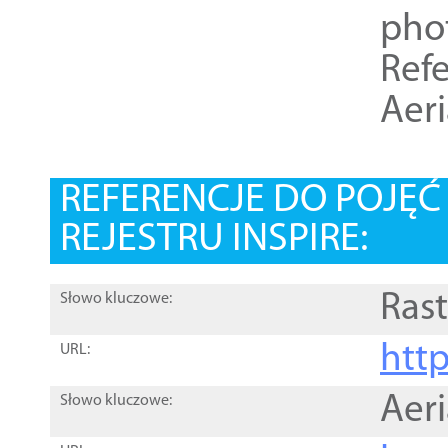
pho
Refe
Aer
REFERENCJE DO POJĘ
REJESTRU INSPIRE:
Rast
Słowo kluczowe:
htt
URL:
Aer
Słowo kluczowe: