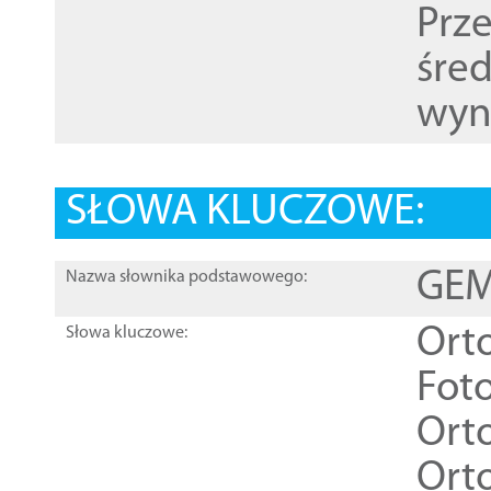
Prz
śre
wyn
SŁOWA KLUCZOWE:
GEME
Nazwa słownika podstawowego:
Ort
Słowa kluczowe:
Foto
Ort
Ort