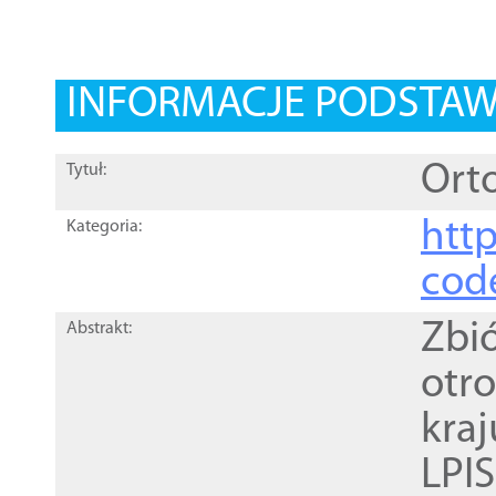
INFORMACJE PODSTA
Orto
Tytuł:
http
Kategoria:
cod
Zbi
Abstrakt:
otr
kra
LPI