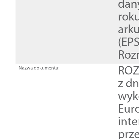
dan
rok
ark
(EPS
Roz
ROZ
Nazwa dokumentu:
z dn
wyk
Euro
inte
prz