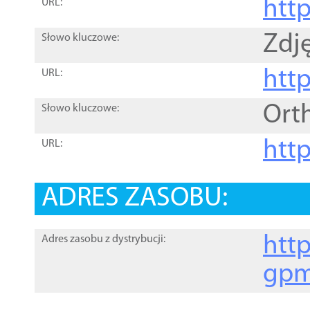
htt
URL:
Zdję
Słowo kluczowe:
htt
URL:
Ort
Słowo kluczowe:
http
URL:
ADRES ZASOBU:
http
Adres zasobu z dystrybucji:
gpm