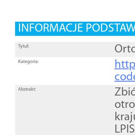
INFORMACJE PODSTA
Orto
Tytuł:
http
Kategoria:
cod
Zbi
Abstrakt:
otr
kra
LPI