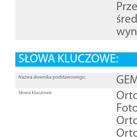
Prz
śre
wyn
SŁOWA KLUCZOWE:
GEME
Nazwa słownika podstawowego:
Ort
Słowa kluczowe:
Foto
Ort
Ort