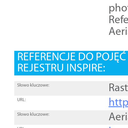
pho
Refe
Aer
REFERENCJE DO POJĘ
REJESTRU INSPIRE:
Rast
Słowo kluczowe:
htt
URL:
Aer
Słowo kluczowe: