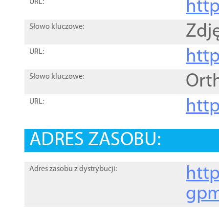
htt
URL:
Zdję
Słowo kluczowe:
htt
URL:
Ort
Słowo kluczowe:
http
URL:
ADRES ZASOBU:
http
Adres zasobu z dystrybucji:
gpm