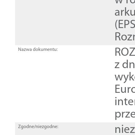
w r
ark
(EPS
Roz
ROZ
Nazwa dokumentu:
z dn
wyk
Euro
inte
prz
nie
Zgodne/niezgodne: