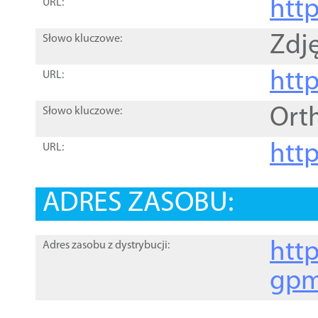
htt
URL:
Zdję
Słowo kluczowe:
htt
URL:
Ort
Słowo kluczowe:
http
URL:
ADRES ZASOBU:
http
Adres zasobu z dystrybucji:
gpm