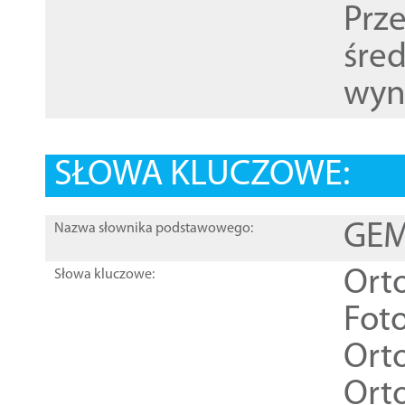
Prz
śre
wyn
SŁOWA KLUCZOWE:
GEME
Nazwa słownika podstawowego:
Ort
Słowa kluczowe:
Foto
Ort
Ort