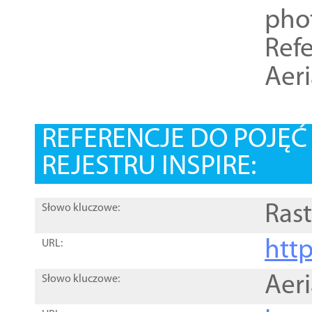
pho
Refe
Aer
REFERENCJE DO POJĘ
REJESTRU INSPIRE:
Rast
Słowo kluczowe:
htt
URL:
Aer
Słowo kluczowe: