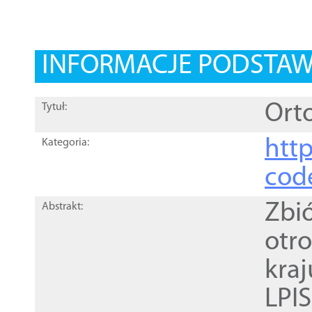
INFORMACJE PODSTA
Orto
Tytuł:
http
Kategoria:
cod
Zbi
Abstrakt:
otr
kra
LPI