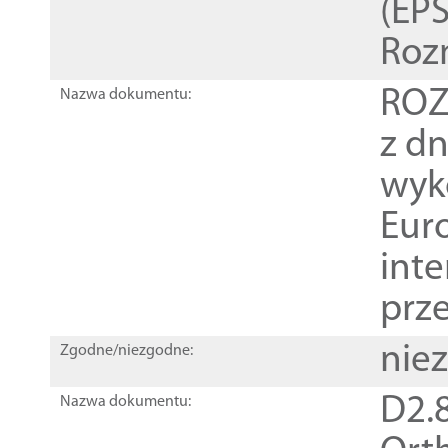
(EPS
Roz
ROZ
Nazwa dokumentu:
z dn
wyk
Euro
inte
prz
nie
Zgodne/niezgodne:
D2.8
Nazwa dokumentu: