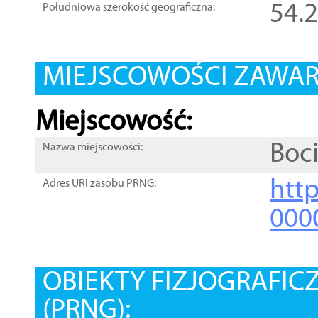
54.
Południowa szerokość geograficzna:
MIEJSCOWOŚCI ZAWART
Miejscowość:
Boc
Nazwa miejscowości:
htt
Adres URI zasobu PRNG:
000
OBIEKTY FIZJOGRAFIC
(PRNG):