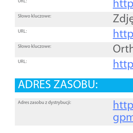
htt
URL:
Zdję
Słowo kluczowe:
htt
URL:
Ort
Słowo kluczowe:
http
URL:
ADRES ZASOBU:
http
Adres zasobu z dystrybucji:
gpm