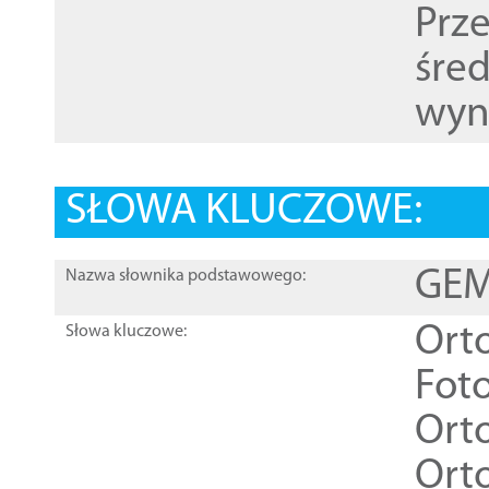
Prz
śre
wyn
SŁOWA KLUCZOWE:
GEME
Nazwa słownika podstawowego:
Ort
Słowa kluczowe:
Foto
Ort
Ort