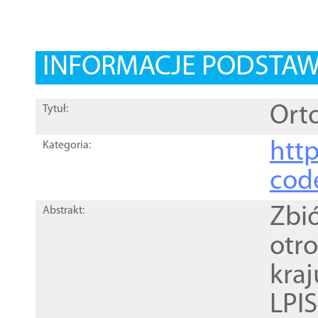
INFORMACJE PODSTA
Orto
Tytuł:
http
Kategoria:
cod
Zbi
Abstrakt:
otr
kra
LPI