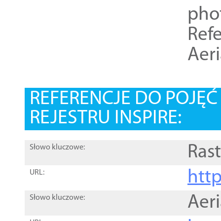
pho
Refe
Aer
REFERENCJE DO POJĘ
REJESTRU INSPIRE:
Rast
Słowo kluczowe:
htt
URL:
Aer
Słowo kluczowe: