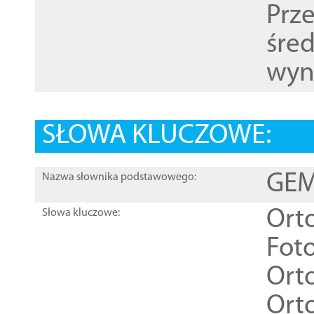
Prz
śre
wyn
SŁOWA KLUCZOWE:
GEME
Nazwa słownika podstawowego:
Ort
Słowa kluczowe:
Foto
Ort
Ort