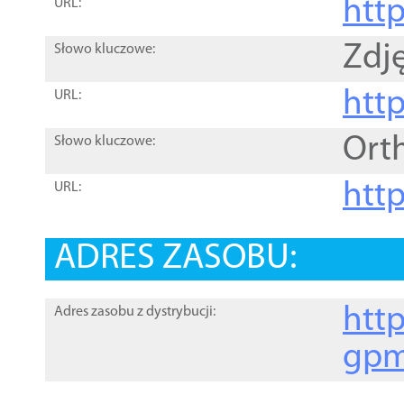
htt
URL:
Zdję
Słowo kluczowe:
htt
URL:
Ort
Słowo kluczowe:
http
URL:
ADRES ZASOBU:
http
Adres zasobu z dystrybucji:
gpm