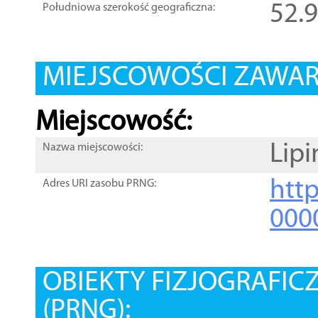
52.
Południowa szerokość geograficzna:
MIEJSCOWOŚCI ZAWART
Miejscowość:
Lipi
Nazwa miejscowości:
htt
Adres URI zasobu PRNG:
000
OBIEKTY FIZJOGRAFIC
(PRNG):