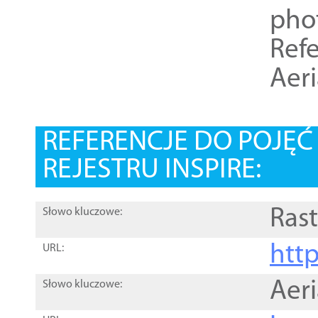
pho
Refe
Aer
REFERENCJE DO POJĘ
REJESTRU INSPIRE:
Rast
Słowo kluczowe:
htt
URL:
Aer
Słowo kluczowe: