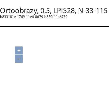
Ortoobrazy, 0.5, LPIS28, N-33-115
b833181e-1769-11e6-8d79-b870f44b6730
+
−