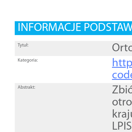
INFORMACJE PODSTA
Orto
Tytuł:
http
Kategoria:
cod
Zbi
Abstrakt:
otr
kra
LPI