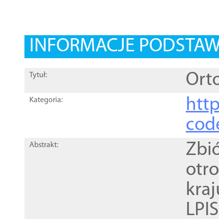
INFORMACJE PODSTA
Orto
Tytuł:
http
Kategoria:
cod
Zbi
Abstrakt:
otr
kra
LPI