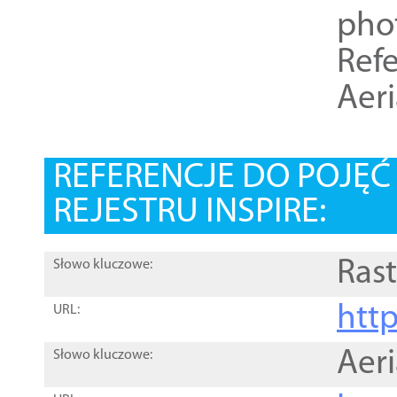
pho
Refe
Aer
REFERENCJE DO POJĘ
REJESTRU INSPIRE:
Rast
Słowo kluczowe:
htt
URL:
Aer
Słowo kluczowe: