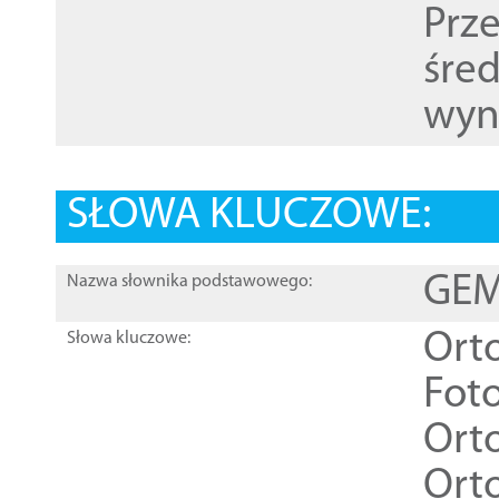
Prz
śre
wyn
SŁOWA KLUCZOWE:
GEME
Nazwa słownika podstawowego:
Ort
Słowa kluczowe:
Foto
Ort
Ort