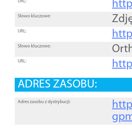
htt
URL:
Zdję
Słowo kluczowe:
htt
URL:
Ort
Słowo kluczowe:
http
URL:
ADRES ZASOBU:
http
Adres zasobu z dystrybucji:
gpm