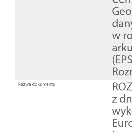
Cen
Geod
dan
w r
ark
(EPS
Roz
ROZ
Nazwa dokumentu:
z dn
wyk
Euro