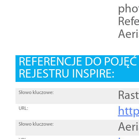
pho
Refe
Aer
REFERENCJE DO POJĘ
REJESTRU INSPIRE:
Rast
Słowo kluczowe:
htt
URL:
Aer
Słowo kluczowe: