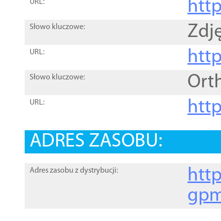
htt
URL:
Zdję
Słowo kluczowe:
htt
URL:
Ort
Słowo kluczowe:
http
URL:
ADRES ZASOBU:
http
Adres zasobu z dystrybucji:
gpm