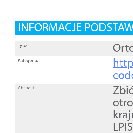
INFORMACJE PODSTA
Orto
Tytuł:
http
Kategoria:
cod
Zbi
Abstrakt:
otr
kra
LPI