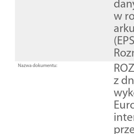
dan
w r
ark
(EPS
Roz
ROZ
Nazwa dokumentu:
z dn
wyk
Euro
inte
prz