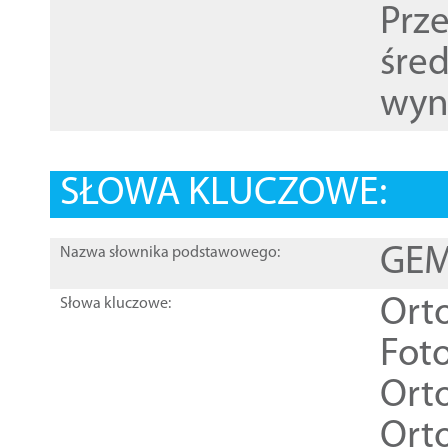
Prz
śre
wyn
SŁOWA KLUCZOWE:
GEME
Nazwa słownika podstawowego:
Ort
Słowa kluczowe:
Foto
Ort
Ort