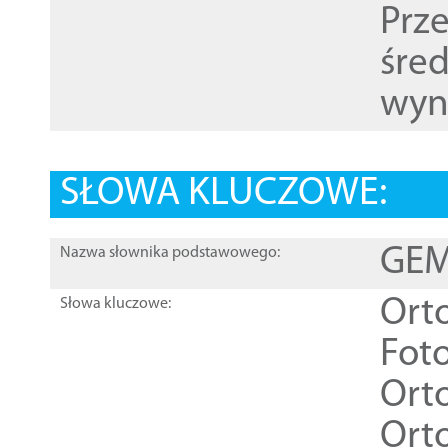
Prz
śre
wyn
SŁOWA KLUCZOWE:
GEME
Nazwa słownika podstawowego:
Ort
Słowa kluczowe:
Foto
Ort
Ort