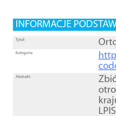
INFORMACJE PODSTA
Orto
Tytuł:
http
Kategoria:
cod
Zbi
Abstrakt:
otr
kra
LPI