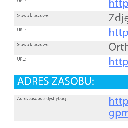
htt
URL:
Zdję
Słowo kluczowe:
htt
URL:
Ort
Słowo kluczowe:
http
URL:
ADRES ZASOBU:
http
Adres zasobu z dystrybucji:
gpm