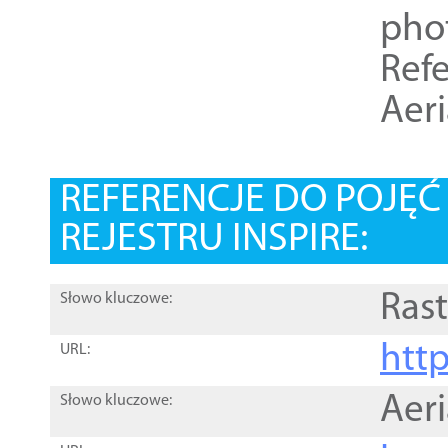
pho
Refe
Aer
REFERENCJE DO POJĘ
REJESTRU INSPIRE:
Rast
Słowo kluczowe:
htt
URL:
Aer
Słowo kluczowe: