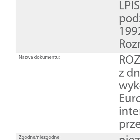
LPI
pod
1992
Roz
ROZ
Nazwa dokumentu:
z dn
wyk
Euro
inte
prz
Zgodne/niezgodne: