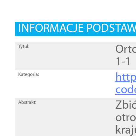
INFORMACJE PODSTA
Orto
Tytuł:
1-1
http
Kategoria:
cod
Zbi
Abstrakt:
otr
kra