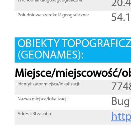
20.
Wschodnia długość geograficzna:
54.
Południowa szerokość geograficzna:
OBIEKTY TOPOGRAFIC
(GEONAMES):
Miejsce/miejscowość/ob
774
Identyfikator miejsca/lokalizacji:
Bug
Nazwa miejsca/lokalizacji:
htt
Adres URI zasobu: