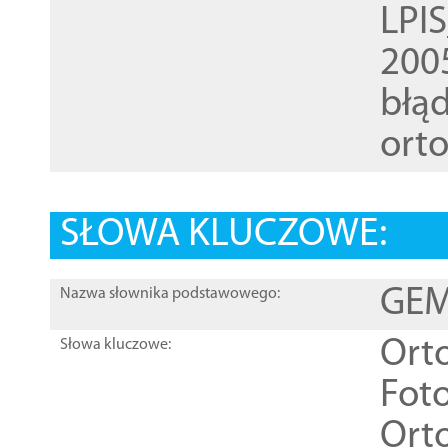
LPI
200
błąd
ort
SŁOWA KLUCZOWE:
GEME
Nazwa słownika podstawowego:
Ort
Słowa kluczowe:
Foto
Ort