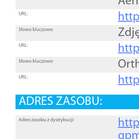
Aer
htt
URL:
Zdję
Słowo kluczowe:
htt
URL:
Ort
Słowo kluczowe:
http
URL:
ADRES ZASOBU:
http
Adres zasobu z dystrybucji:
gpm