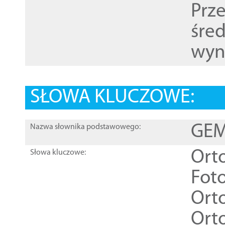
Prz
śre
wyn
SŁOWA KLUCZOWE:
GEME
Nazwa słownika podstawowego:
Ort
Słowa kluczowe:
Foto
Ort
Ort