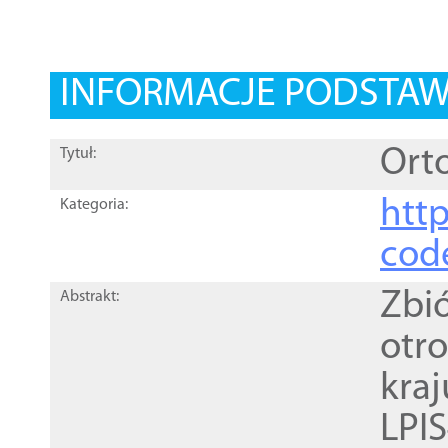
INFORMACJE PODSTA
Orto
Tytuł:
http
Kategoria:
cod
Zbi
Abstrakt:
otr
kra
LPI