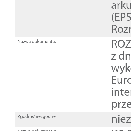
ark
(EPS
Roz
ROZ
Nazwa dokumentu:
z dn
wyk
Euro
inte
prz
nie
Zgodne/niezgodne: