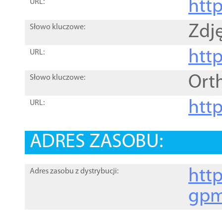
htt
URL:
Zdję
Słowo kluczowe:
htt
URL:
Ort
Słowo kluczowe:
http
URL:
ADRES ZASOBU:
http
Adres zasobu z dystrybucji:
gpm