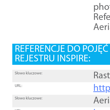
pho
Refe
Aer
REFERENCJE DO POJĘ
REJESTRU INSPIRE:
Rast
Słowo kluczowe:
htt
URL:
Aer
Słowo kluczowe: