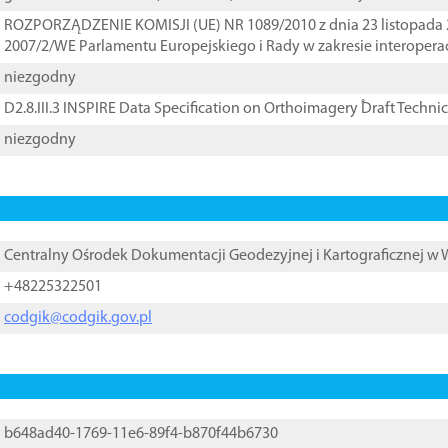
ROZPORZĄDZENIE KOMISJI (UE) NR 1089/2010 z dnia 23 listopada 
2007/2/WE Parlamentu Europejskiego i Rady w zakresie interopera
niezgodny
D2.8.III.3 INSPIRE Data Specification on Orthoimagery ֠Draft Techni
niezgodny
Centralny Ośrodek Dokumentacji Geodezyjnej i Kartograficznej w
+48225322501
codgik@codgik.gov.pl
b648ad40-1769-11e6-89f4-b870f44b6730