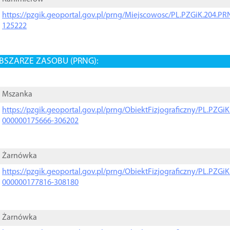
https://pzgik.geoportal.gov.pl/prng/Miejscowosc/PL.PZGiK.204.
125222
BSZARZE ZASOBU (PRNG):
Mszanka
https://pzgik.geoportal.gov.pl/prng/ObiektFizjograficzny/PL.PZG
000000175666-306202
Żarnówka
https://pzgik.geoportal.gov.pl/prng/ObiektFizjograficzny/PL.PZG
000000177816-308180
Żarnówka