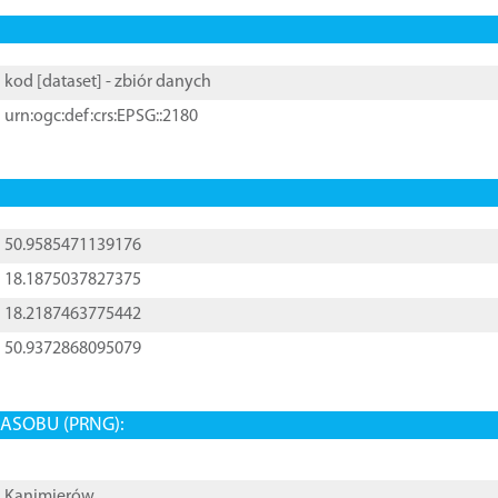
kod [
dataset
] - zbiór danych
urn:ogc:def:crs:EPSG::2180
50.9585471139176
18.1875037827375
18.2187463775442
50.9372868095079
ASOBU (PRNG):
Kanimierów