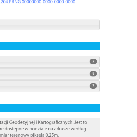
iK.204.PRNG.00000000-0000-0000-0000-
2
8
7
i Geodezyjnej i Kartograficznych. Jest to
ane dostępne w podziale na arkusze według
zmiar terenowy piksela 0.25m.