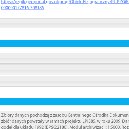
https://pzgik.geoportal.gov.pl/prng/ObiektFizjograficzny/PL.PZG
000000177816-308185
Zbiory danych pochodzą z zasobu Centralnego Ośrodka Dokumentacj
zbiór danych powstały w ramach projektu LPIS85, w roku 2009. D
godeł dla układu 1992 (EPSG:2180). Moduł archiwizacji: 1:5000. Ro