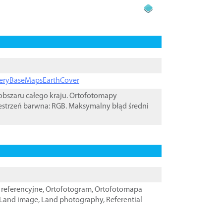
ageryBaseMapsEarthCover
bszaru całego kraju. Ortofotomapy
estrzeń barwna: RGB. Maksymalny błąd średni
referencyjne
,
Ortofotogram
,
Ortofotomapa
Land image
,
Land photography
,
Referential