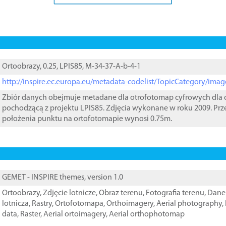
Ortoobrazy, 0.25, LPIS85, M-34-37-A-b-4-1
http://inspire.ec.europa.eu/metadata-codelist/TopicCategory/im
Zbiór danych obejmuje metadane dla otrofotomap cyfrowych dla o
pochodzącą z projektu LPIS85. Zdjęcia wykonane w roku 2009. Prz
położenia punktu na ortofotomapie wynosi 0.75m.
GEMET - INSPIRE themes, version 1.0
Ortoobrazy
,
Zdjęcie lotnicze
,
Obraz terenu
,
Fotografia terenu
,
Dane 
lotnicza
,
Rastry
,
Ortofotomapa
,
Orthoimagery
,
Aerial photography
,
data
,
Raster
,
Aerial ortoimagery
,
Aerial orthophotomap