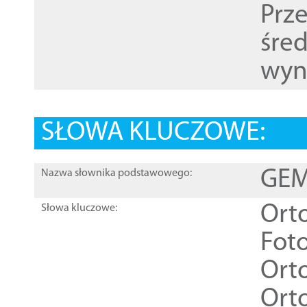
Prz
śre
wyn
SŁOWA KLUCZOWE:
GEME
Nazwa słownika podstawowego:
Ort
Słowa kluczowe:
Foto
Ort
Ort