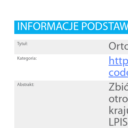
INFORMACJE PODSTA
Orto
Tytuł:
http
Kategoria:
cod
Zbi
Abstrakt:
otr
kra
LPI