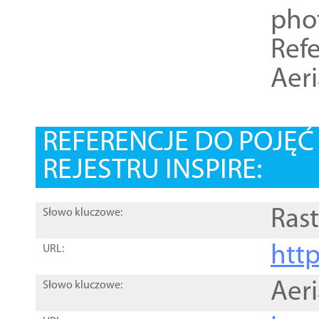
pho
Refe
Aer
REFERENCJE DO POJĘ
REJESTRU INSPIRE:
Rast
Słowo kluczowe:
htt
URL:
Aer
Słowo kluczowe: