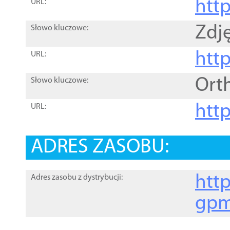
htt
URL:
Zdję
Słowo kluczowe:
htt
URL:
Ort
Słowo kluczowe:
http
URL:
ADRES ZASOBU:
http
Adres zasobu z dystrybucji:
gpm