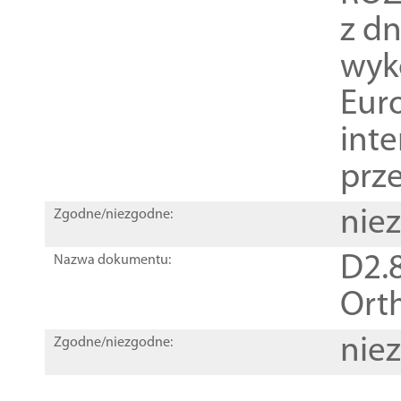
z dn
wyk
Euro
inte
prz
nie
Zgodne/niezgodne:
D2.8
Nazwa dokumentu:
Orth
nie
Zgodne/niezgodne: