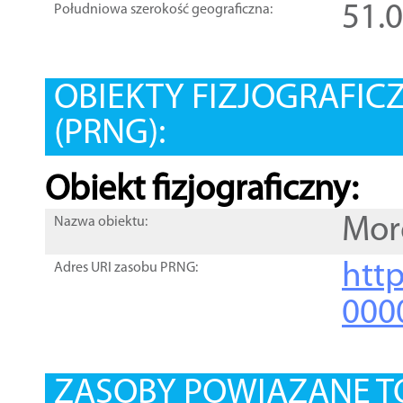
51.
Południowa szerokość geograficzna:
OBIEKTY FIZJOGRAFIC
(PRNG):
Obiekt fizjograficzny:
Mor
Nazwa obiektu:
http
Adres URI zasobu PRNG:
000
ZASOBY POWIĄZANE T