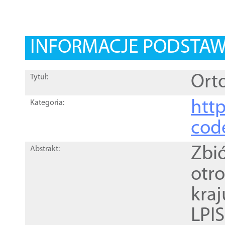
INFORMACJE PODSTA
Orto
Tytuł:
http
Kategoria:
cod
Zbi
Abstrakt:
otr
kra
LPI