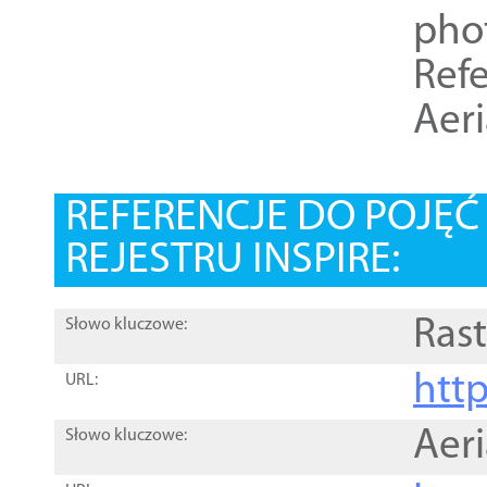
pho
Refe
Aer
REFERENCJE DO POJĘ
REJESTRU INSPIRE:
Rast
Słowo kluczowe:
htt
URL:
Aer
Słowo kluczowe: