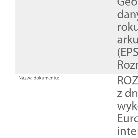
Geod
dan
rok
ark
(EPS
Roz
ROZ
Nazwa dokumentu:
z dn
wyk
Euro
inte