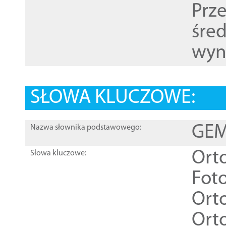
Prz
śre
wyn
SŁOWA KLUCZOWE:
GEME
Nazwa słownika podstawowego:
Ort
Słowa kluczowe:
Foto
Ort
Ort