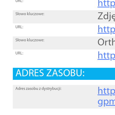
htt
URL:
Zdję
Słowo kluczowe:
htt
URL:
Ort
Słowo kluczowe:
http
URL:
ADRES ZASOBU:
http
Adres zasobu z dystrybucji:
gpm