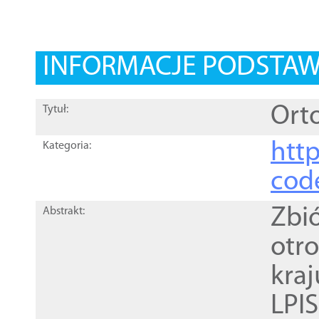
INFORMACJE PODSTA
Orto
Tytuł:
http
Kategoria:
cod
Zbi
Abstrakt:
otr
kra
LPI