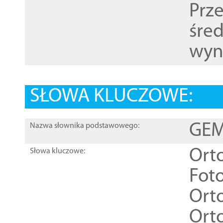
Prz
śre
wyn
SŁOWA KLUCZOWE:
GEME
Nazwa słownika podstawowego:
Ort
Słowa kluczowe:
Foto
Ort
Ort