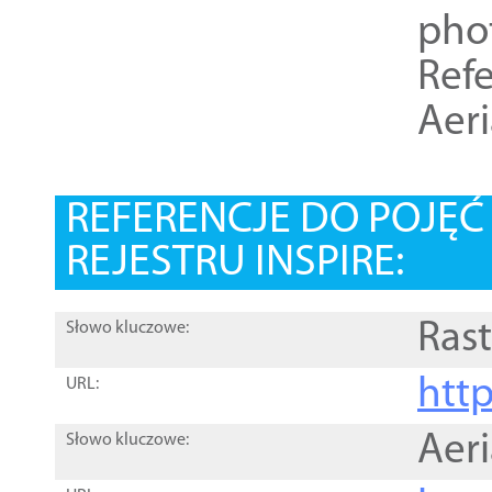
pho
Refe
Aer
REFERENCJE DO POJĘ
REJESTRU INSPIRE:
Rast
Słowo kluczowe:
htt
URL:
Aer
Słowo kluczowe: