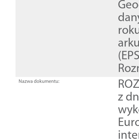
Geod
dan
rok
ark
(EPS
Roz
ROZ
Nazwa dokumentu:
z dn
wyk
Euro
inte