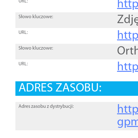
htt
URL:
Zdję
Słowo kluczowe:
htt
URL:
Ort
Słowo kluczowe:
http
URL:
ADRES ZASOBU:
http
Adres zasobu z dystrybucji:
gpm