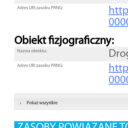
http
Adres URI zasobu PRNG:
000
Obiekt fizjograficzny:
Dro
Nazwa obiektu:
http
Adres URI zasobu PRNG:
000
Pokaż wszystkie
ZASOBY POWIĄZANE T