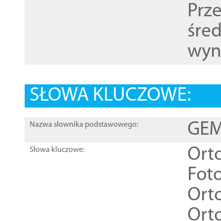
Prz
śre
wyn
SŁOWA KLUCZOWE:
GEME
Nazwa słownika podstawowego:
Ort
Słowa kluczowe:
Foto
Ort
Ort