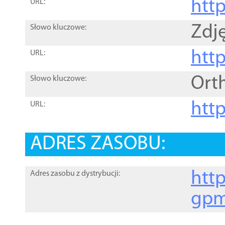
htt
URL:
Zdję
Słowo kluczowe:
htt
URL:
Ort
Słowo kluczowe:
http
URL:
ADRES ZASOBU:
http
Adres zasobu z dystrybucji:
gpm