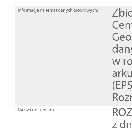
Zbi
Informacje na temat danych źródłowych:
Cen
Geod
dan
w r
ark
(EPS
Roz
ROZ
Nazwa dokumentu:
z dn