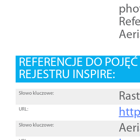
pho
Refe
Aer
REFERENCJE DO POJĘ
REJESTRU INSPIRE:
Rast
Słowo kluczowe:
htt
URL:
Aer
Słowo kluczowe: