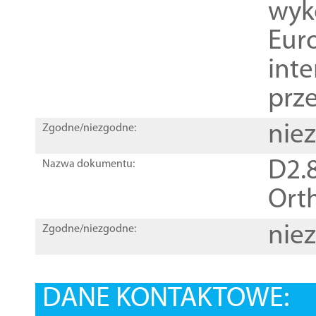
wyk
Euro
inte
prz
nie
Zgodne/niezgodne:
D2.8
Nazwa dokumentu:
Orth
nie
Zgodne/niezgodne:
DANE KONTAKTOWE: