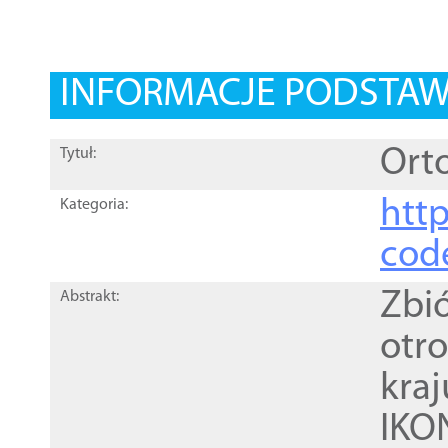
INFORMACJE PODSTA
Orto
Tytuł:
http
Kategoria:
cod
Zbi
Abstrakt:
otr
kra
IKO