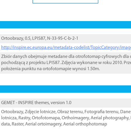
Ortoobrazy, 0.5, LPIS87, N-33-95-C-b-2-1
http://inspire.ec.europa.eu/metadata-codelist/TopicCategory/im
Zbiór danych obejmuje metadane dla otrofotomap cyfrowych dla o
pochodzącą z projektu LPIS87. Zdjęcia wykonane w roku 2010. Prz
położenia punktu na ortofotomapie wynosi 1.50m.
GEMET - INSPIRE themes, version 1.0
Ortoobrazy
,
Zdjęcie lotnicze
,
Obraz terenu
,
Fotografia terenu
,
Dane 
lotnicza
,
Rastry
,
Ortofotomapa
,
Orthoimagery
,
Aerial photography
,
data
,
Raster
,
Aerial ortoimagery
,
Aerial orthophotomap