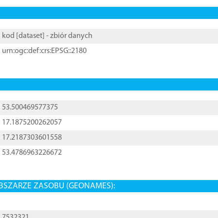
kod [
dataset
] - zbiór danych
urn:ogc:def:crs:EPSG::2180
53.500469577375
17.1875200262057
17.2187303601558
53.4786963226672
BSZARZE ZASOBU (GEONAMES):
7532321