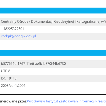
Centralny Ośrodek Dokumentacji Geodezyjnej i Kartograficznej w
+48225322501
codgik@codgik.gov.pl
b577656e-1767-11e6-aefb-b870f44b6730
UTF-8
ISO 19115
2003/cor.1:2006
enerowane przez
Wrocławski Instytut Zastosowań Informacji Przestrz