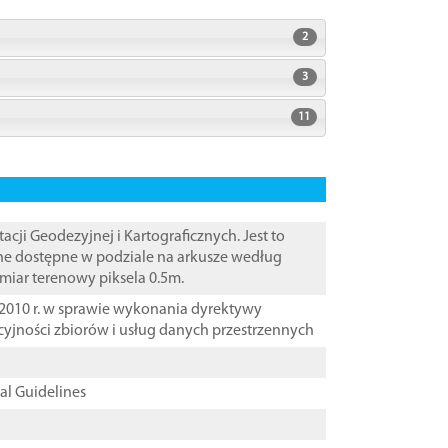
2
3
11
i Geodezyjnej i Kartograficznych. Jest to
ane dostępne w podziale na arkusze według
zmiar terenowy piksela 0.5m.
2010 r. w sprawie wykonania dyrektywy
cyjności zbiorów i usług danych przestrzennych
cal Guidelines