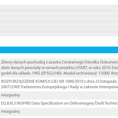
Zbiory danych pochodzą z zasobu Centralnego Ośrodka Dokumentacj
zbiór danych powstały w ramach projektu LPIS87, w roku 2010. D
godeł dla układu 1992 (EPSG:2180). Moduł archiwizacji: 1:5000. Ro
ROZPORZĄDZENIE KOMISJI (UE) NR 1089/2010 z dnia 23 listopada 
2007/2/WE Parlamentu Europejskiego i Rady w zakresie interopera
niezgodny
D2.8.III.3 INSPIRE Data Specification on Orthoimagery ֠Draft Techni
niezgodny