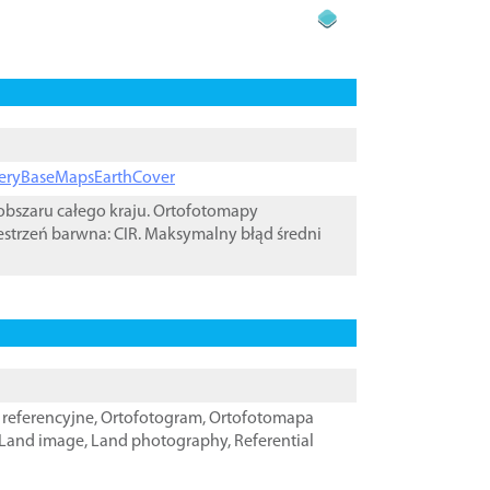
ageryBaseMapsEarthCover
bszaru całego kraju. Ortofotomapy
estrzeń barwna: CIR. Maksymalny błąd średni
referencyjne
,
Ortofotogram
,
Ortofotomapa
Land image
,
Land photography
,
Referential