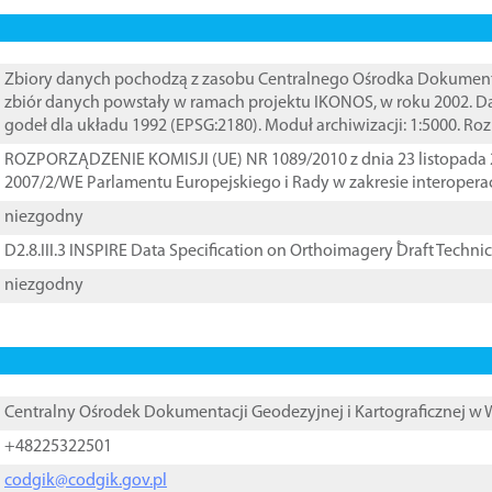
Zbiory danych pochodzą z zasobu Centralnego Ośrodka Dokumentacj
zbiór danych powstały w ramach projektu IKONOS, w roku 2002. D
godeł dla układu 1992 (EPSG:2180). Moduł archiwizacji: 1:5000. Ro
ROZPORZĄDZENIE KOMISJI (UE) NR 1089/2010 z dnia 23 listopada 
2007/2/WE Parlamentu Europejskiego i Rady w zakresie interopera
niezgodny
D2.8.III.3 INSPIRE Data Specification on Orthoimagery ֠Draft Techni
niezgodny
Centralny Ośrodek Dokumentacji Geodezyjnej i Kartograficznej w
+48225322501
codgik@codgik.gov.pl