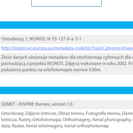
Ortoobrazy, 1, IKONOS, N-33-127-A-a-3-1
http://inspire.ec.europa.eu/metadata-codelist/TopicCategory/im
Zbiór danych obejmuje metadane dla otrofotomap cyfrowych dla o
pochodzącą z projektu IKONOS. Zdjęcia wykonane w roku 2002. Pr
położenia punktu na ortofotomapie wynosi 3.00m.
GEMET - INSPIRE themes, version 1.0
Ortoobrazy
,
Zdjęcie lotnicze
,
Obraz terenu
,
Fotografia terenu
,
Dane 
lotnicza
,
Rastry
,
Ortofotomapa
,
Orthoimagery
,
Aerial photography
,
data
,
Raster
,
Aerial ortoimagery
,
Aerial orthophotomap