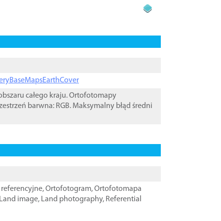
ageryBaseMapsEarthCover
bszaru całego kraju. Ortofotomapy
zestrzeń barwna: RGB. Maksymalny błąd średni
referencyjne
,
Ortofotogram
,
Ortofotomapa
Land image
,
Land photography
,
Referential