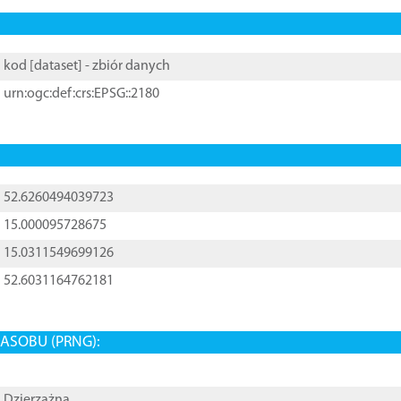
kod [
dataset
] - zbiór danych
urn:ogc:def:crs:EPSG::2180
52.6260494039723
15.000095728675
15.0311549699126
52.6031164762181
ASOBU (PRNG):
Dzierzążna