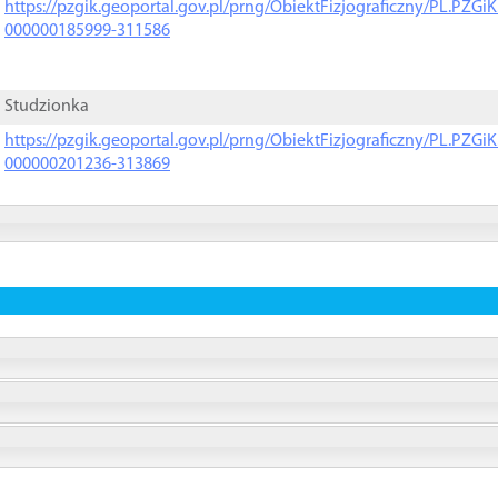
https://pzgik.geoportal.gov.pl/prng/ObiektFizjograficzny/PL.PZG
000000185999-311586
Studzionka
https://pzgik.geoportal.gov.pl/prng/ObiektFizjograficzny/PL.PZG
000000201236-313869