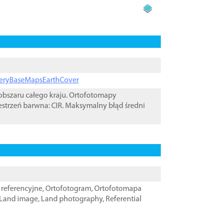
ageryBaseMapsEarthCover
bszaru całego kraju. Ortofotomapy
estrzeń barwna: CIR. Maksymalny błąd średni
referencyjne
,
Ortofotogram
,
Ortofotomapa
Land image
,
Land photography
,
Referential