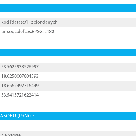
kod [
dataset
] - zbiór danych
urn:ogc:def:crs:EPSG::2180
53.5625938526997
18.6250007804593
18.6562492316449
53.5415721622414
ASOBU (PRNG):
Na Szosie