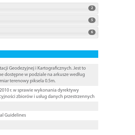
2
5
6
i Geodezyjnej i Kartograficznych. Jest to
ane dostępne w podziale na arkusze według
zmiar terenowy piksela 0.5m.
2010 r. w sprawie wykonania dyrektywy
cyjności zbiorów i usług danych przestrzennych
cal Guidelines