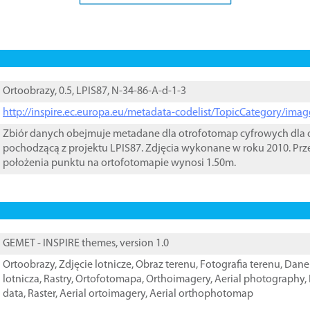
Ortoobrazy, 0.5, LPIS87, N-34-86-A-d-1-3
http://inspire.ec.europa.eu/metadata-codelist/TopicCategory/im
Zbiór danych obejmuje metadane dla otrofotomap cyfrowych dla o
pochodzącą z projektu LPIS87. Zdjęcia wykonane w roku 2010. Prz
położenia punktu na ortofotomapie wynosi 1.50m.
GEMET - INSPIRE themes, version 1.0
Ortoobrazy
,
Zdjęcie lotnicze
,
Obraz terenu
,
Fotografia terenu
,
Dane 
lotnicza
,
Rastry
,
Ortofotomapa
,
Orthoimagery
,
Aerial photography
,
data
,
Raster
,
Aerial ortoimagery
,
Aerial orthophotomap