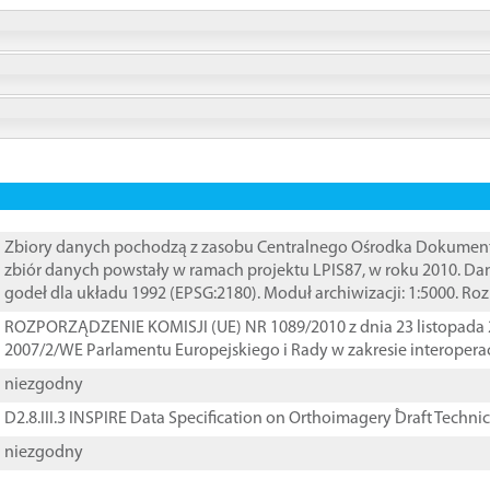
Zbiory danych pochodzą z zasobu Centralnego Ośrodka Dokumentacj
zbiór danych powstały w ramach projektu LPIS87, w roku 2010. D
godeł dla układu 1992 (EPSG:2180). Moduł archiwizacji: 1:5000. Ro
ROZPORZĄDZENIE KOMISJI (UE) NR 1089/2010 z dnia 23 listopada 
2007/2/WE Parlamentu Europejskiego i Rady w zakresie interopera
niezgodny
D2.8.III.3 INSPIRE Data Specification on Orthoimagery ֠Draft Techni
niezgodny