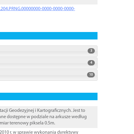
iK.204.PRNG.00000000-0000-0000-0000-
3
4
10
i Geodezyjnej i Kartograficznych. Jest to
Dane dostępne w podziale na arkusze według
zmiar terenowy piksela 0.5m.
2010 r. w sprawie wykonania dyrektywy