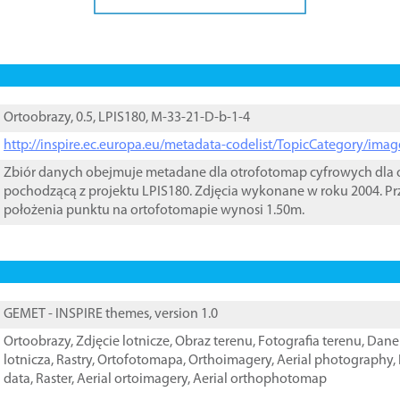
Ortoobrazy, 0.5, LPIS180, M-33-21-D-b-1-4
http://inspire.ec.europa.eu/metadata-codelist/TopicCategory/im
Zbiór danych obejmuje metadane dla otrofotomap cyfrowych dla o
pochodzącą z projektu LPIS180. Zdjęcia wykonane w roku 2004. Pr
położenia punktu na ortofotomapie wynosi 1.50m.
GEMET - INSPIRE themes, version 1.0
Ortoobrazy
,
Zdjęcie lotnicze
,
Obraz terenu
,
Fotografia terenu
,
Dane 
lotnicza
,
Rastry
,
Ortofotomapa
,
Orthoimagery
,
Aerial photography
,
data
,
Raster
,
Aerial ortoimagery
,
Aerial orthophotomap