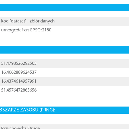
kod [
dataset
] - zbiór danych
urn:ogc:def:crs:EPSG::2180
51.4798526292505
16.4062889624537
16.4374614957991
51.4576472865656
BSZARZE ZASOBU (PRNG):
Przychowska Struga