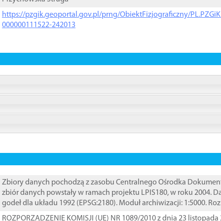
https://pzgik.geoportal.gov.pl/prng/ObiektFizjograficzny/PL.PZG
000000111522-242013
Zbiory danych pochodzą z zasobu Centralnego Ośrodka Dokumentacj
zbiór danych powstały w ramach projektu LPIS180, w roku 2004. 
godeł dla układu 1992 (EPSG:2180). Moduł archiwizacji: 1:5000. Ro
ROZPORZĄDZENIE KOMISJI (UE) NR 1089/2010 z dnia 23 listopada 