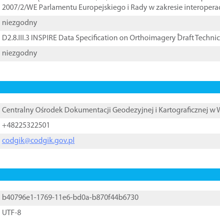
2007/2/WE Parlamentu Europejskiego i Rady w zakresie interopera
niezgodny
D2.8.III.3 INSPIRE Data Specification on Orthoimagery ֠Draft Techni
niezgodny
Centralny Ośrodek Dokumentacji Geodezyjnej i Kartograficznej w
+48225322501
codgik@codgik.gov.pl
b40796e1-1769-11e6-bd0a-b870f44b6730
UTF-8