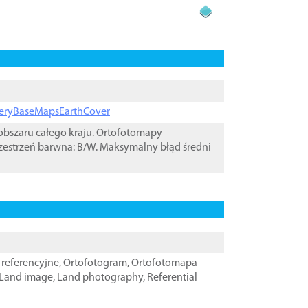
ageryBaseMapsEarthCover
bszaru całego kraju. Ortofotomapy
zestrzeń barwna: B/W. Maksymalny błąd średni
referencyjne
,
Ortofotogram
,
Ortofotomapa
Land image
,
Land photography
,
Referential