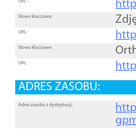
htt
URL:
Zdję
Słowo kluczowe:
htt
URL:
Ort
Słowo kluczowe:
http
URL:
ADRES ZASOBU:
http
Adres zasobu z dystrybucji:
gpm