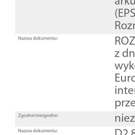
ark
(EPS
Roz
ROZ
Nazwa dokumentu:
z dn
wyk
Euro
inte
prz
nie
Zgodne/niezgodne:
D2.8
Nazwa dokumentu: