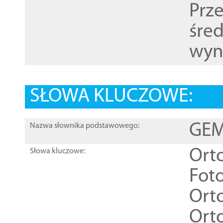
Prz
śre
wyn
SŁOWA KLUCZOWE:
GEME
Nazwa słownika podstawowego:
Ort
Słowa kluczowe:
Foto
Ort
Ort