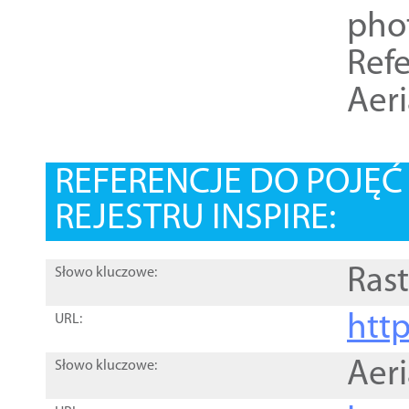
pho
Refe
Aer
REFERENCJE DO POJĘ
REJESTRU INSPIRE:
Rast
Słowo kluczowe:
htt
URL:
Aer
Słowo kluczowe: