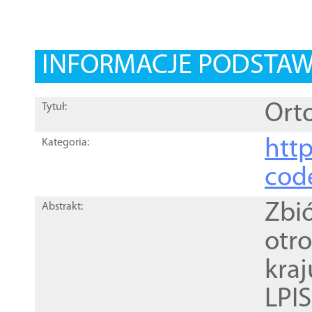
INFORMACJE PODSTA
Orto
Tytuł:
http
Kategoria:
cod
Zbi
Abstrakt:
otr
kra
LPI