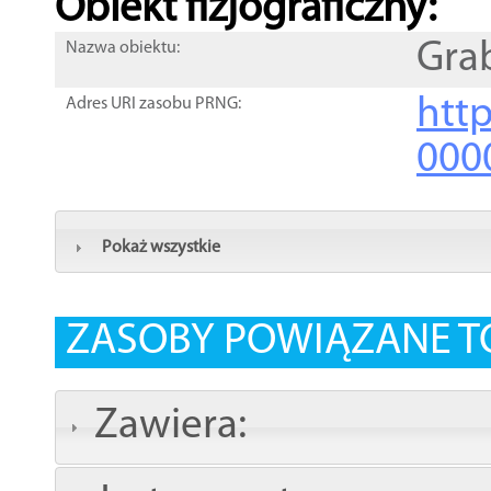
Obiekt fizjograficzny:
Gra
Nazwa obiektu:
http
Adres URI zasobu PRNG:
000
Pokaż wszystkie
ZASOBY POWIĄZANE T
Zawiera: