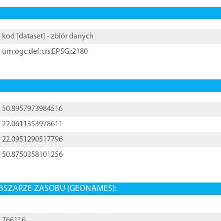
kod [
dataset
] - zbiór danych
urn:ogc:def:crs:EPSG::2180
50.8957973984516
22.0611353978611
22.0951290517796
50.8750358101256
BSZARZE ZASOBU (GEONAMES):
766116