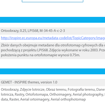
Ortoobrazy, 0.25, LPIS68, M-34-45-A-c-2-3
http://inspire.ec.europa.eu/metadata-codelist/TopicCategory/im
Zbiór danych obejmuje metadane dla otrofotomap cyfrowych dla o
pochodzącą z projektu LPIS68. Zdjęcia wykonane w roku 2003. Prz
położenia punktu na ortofotomapie wynosi 0.75m.
GEMET - INSPIRE themes, version 1.0
Ortoobrazy
,
Zdjęcie lotnicze
,
Obraz terenu
,
Fotografia terenu
,
Dane 
lotnicza
,
Rastry
,
Ortofotomapa
,
Orthoimagery
,
Aerial photography
,
data
,
Raster
,
Aerial ortoimagery
,
Aerial orthophotomap