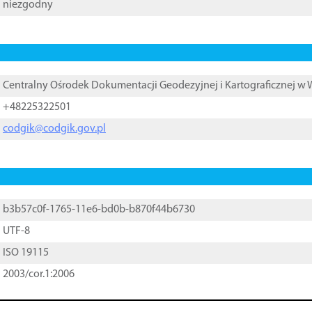
niezgodny
Centralny Ośrodek Dokumentacji Geodezyjnej i Kartograficznej w
+48225322501
codgik@codgik.gov.pl
b3b57c0f-1765-11e6-bd0b-b870f44b6730
UTF-8
ISO 19115
2003/cor.1:2006