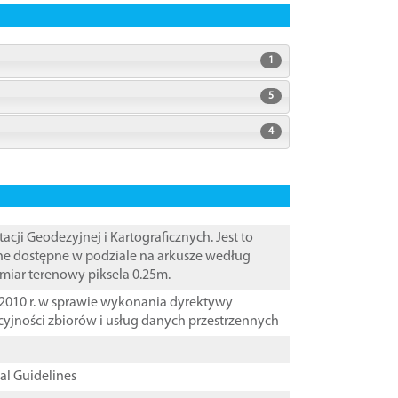
1
5
4
i Geodezyjnej i Kartograficznych. Jest to
ane dostępne w podziale na arkusze według
zmiar terenowy piksela 0.25m.
2010 r. w sprawie wykonania dyrektywy
cyjności zbiorów i usług danych przestrzennych
cal Guidelines