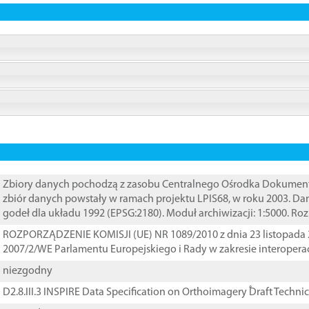
Zbiory danych pochodzą z zasobu Centralnego Ośrodka Dokumentacj
zbiór danych powstały w ramach projektu LPIS68, w roku 2003. D
godeł dla układu 1992 (EPSG:2180). Moduł archiwizacji: 1:5000. Ro
ROZPORZĄDZENIE KOMISJI (UE) NR 1089/2010 z dnia 23 listopada 
2007/2/WE Parlamentu Europejskiego i Rady w zakresie interopera
niezgodny
D2.8.III.3 INSPIRE Data Specification on Orthoimagery ֠Draft Techni