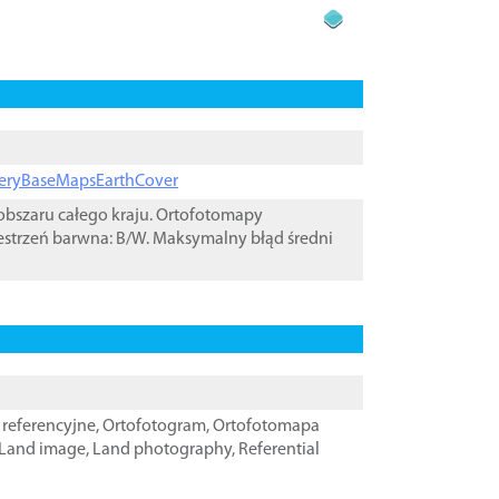
ageryBaseMapsEarthCover
bszaru całego kraju. Ortofotomapy
estrzeń barwna: B/W. Maksymalny błąd średni
referencyjne
,
Ortofotogram
,
Ortofotomapa
Land image
,
Land photography
,
Referential