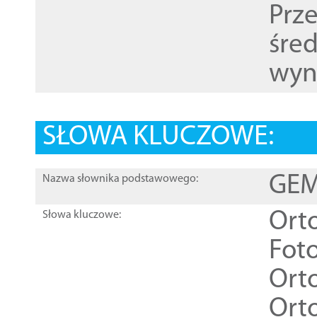
Prz
śre
wyn
SŁOWA KLUCZOWE:
GEME
Nazwa słownika podstawowego:
Ort
Słowa kluczowe:
Foto
Ort
Ort