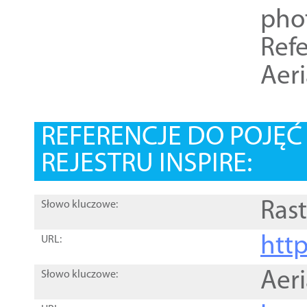
pho
Refe
Aer
REFERENCJE DO POJĘ
REJESTRU INSPIRE:
Rast
Słowo kluczowe:
htt
URL:
Aer
Słowo kluczowe: