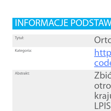
INFORMACJE PODSTA
Orto
Tytuł:
http
Kategoria:
cod
Zbi
Abstrakt:
otr
kra
LPI