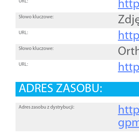
htt
URL:
Zdję
Słowo kluczowe:
htt
URL:
Ort
Słowo kluczowe:
http
URL:
ADRES ZASOBU:
http
Adres zasobu z dystrybucji:
gpm