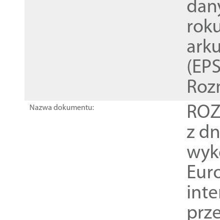
dan
rok
ark
(EPS
Roz
ROZ
Nazwa dokumentu:
z dn
wyk
Euro
inte
prz