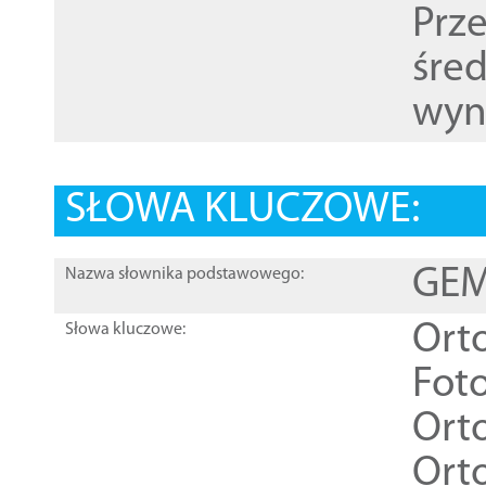
Prz
śre
wyn
SŁOWA KLUCZOWE:
GEME
Nazwa słownika podstawowego:
Ort
Słowa kluczowe:
Foto
Ort
Ort