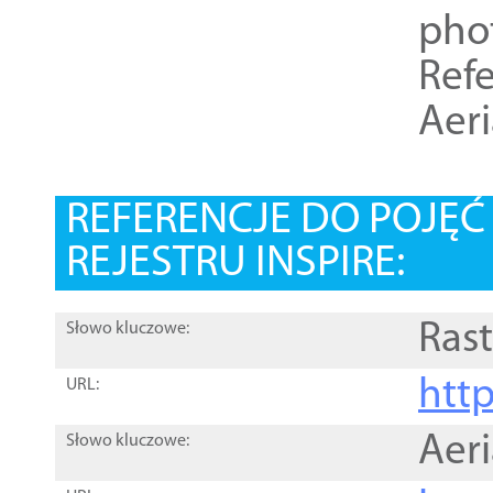
pho
Refe
Aer
REFERENCJE DO POJĘ
REJESTRU INSPIRE:
Rast
Słowo kluczowe:
htt
URL:
Aer
Słowo kluczowe: