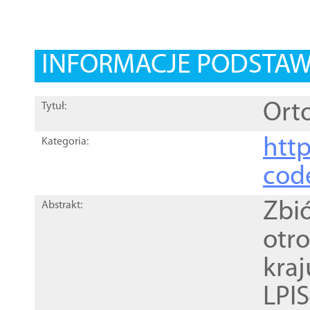
INFORMACJE PODSTA
Orto
Tytuł:
http
Kategoria:
cod
Zbi
Abstrakt:
otr
kra
LPI