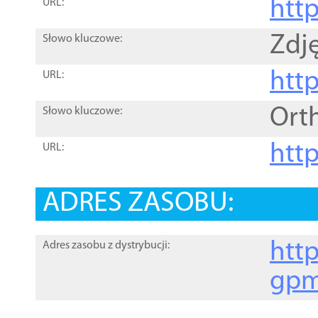
htt
URL:
Zdję
Słowo kluczowe:
htt
URL:
Ort
Słowo kluczowe:
http
URL:
ADRES ZASOBU:
http
Adres zasobu z dystrybucji:
gpm