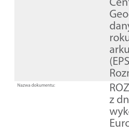
Cen
Geod
dan
rok
ark
(EPS
Roz
ROZ
Nazwa dokumentu:
z dn
wyk
Euro